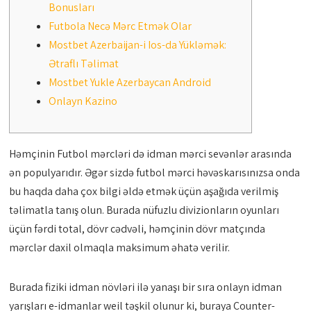
Bonusları
Futbola Necə Mərc Etmək Olar
Mostbet Azerbaijan-i Ios-da Yükləmək:
Ətraflı Təlimat
Mostbet Yukle Azerbaycan Android
Onlayn Kazino
Həmçinin Futbol mərcləri də idman mərci sevənlər arasında
ən populyarıdır. Əgər sizdə futbol mərci həvəskarısınızsa onda
bu haqda daha çox bilgi əldə etmək üçün aşağıda verilmiş
təlimatla tanış olun. Burada nüfuzlu divizionların oyunları
üçün fərdi total, dövr cədvəli, həmçinin dövr matçında
mərclər daxil olmaqla maksimum əhatə verilir.
Burada fiziki idman növləri ilə yanaşı bir sıra onlayn idman
yarışları e-idmanlar weil təşkil olunur ki, buraya Counter-