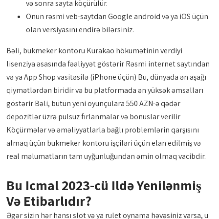
və sonra sayta köçürülür.
Onun rəsmi veb-saytdan Google android və ya iOS üçün
olan versiyasını endirə bilərsiniz.
Bəli, bukmeker kontoru Kurakao hökumətinin verdiyi
lisenziya əsasında fəaliyyət göstərir Rəsmi internet saytından
və ya App Shop vasitəsilə (iPhone üçün) Bu, dünyada ən aşağı
qiymətlərdən biridir və bu platformada ən yüksək əmsalları
göstərir Bəli, bütün yeni oyunçulara 550 AZN-ə qədər
depozitlər üzrə pulsuz fırlanmalar və bonuslar verilir
Köçürmələr və əməliyyatlarla bağlı problemlərin qarşısını
almaq üçün bukmeker kontoru işçiləri üçün elan edilmiş və
real məlumatların tam uyğunluğundan əmin olmaq vacibdir.
Bu Icmal 2023-cü Ildə Yenilənmiş
Və Etibarlıdır?
Əgər sizin hər hansı slot və ya rulet oynama həvəsiniz varsa, u