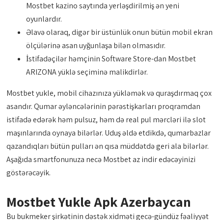
Mostbet kazino saytında yerləşdirilmiş ən yeni
oyunlardır.
Əlavə olaraq, digər bir üstünlük onun bütün mobil ekran
ölçülərinə asan uyğunlaşa bilən olmasıdır.
İstifadəçilər həmçinin Software Store-dan Mostbet
ARIZONA yüklə seçiminə malikdirlər.
Mostbet yukle, mobil cihazınıza yükləmək və quraşdırmaq çox
asandır. Qumar əyləncələrinin pərəstişkarları proqramdan
istifadə edərək həm pulsuz, həm də real pul mərcləri ilə slot
maşınlarında oynaya bilərlər. Uduş əldə etdikdə, qumarbazlar
qazandıqları bütün pulları ən qısa müddətdə geri ala bilərlər.
Aşağıda smartfonunuza necə Mostbet az indir edəcəyinizi
göstərəcəyik.
Mostbet Yukle Apk Azerbaycan
Bu bukmeker şirkətinin dəstək xidməti gecə-gündüz fəaliyyət