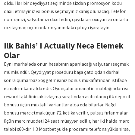
oldu. Hər bir qeydiyyat seçimində sizdən promosyon kodu
daxil etməyiniz və bonus seçməyiniz xahiş olunacaq. Telefon
nömrənizi, valyutanızı daxil edin, qaydaları oxuyun və onlarla
razılaşmaq üçün onların yanındakı qutuyu işarələyin.
Ilk Bahis’ I Actually Necə Elemek
Olar
Eyni mərhələdə onun hesabının aparılacağı valyutanı seçmək
mümkündür. Qeydiyyat proseduru başa çatdıqdan dərhal
sonra qumarbaz xoş gəlmisiniz bonus mükafatından istifadə
etmək imkanı əldə edir. Oyunçular əmanətin məbləğindən və
reward təklifinin aktivləşmə sürətindən asılı olaraq ilk depozit
bonusu üçün müxtəlif variantlar əldə edə bilərlər. Nağd
bonusu mərc etmək üçün 72 ketika verilir, pulsuz fırlanmalar
üçün mərc müddəti 24 saat müəyyən edilir, hər iki halda mərc
tələbi x60-dır. H3 Mostbet yukle proqramı telefona yüklənirsə,