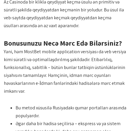
Az Casinoda bir kliklə qeydiyyat keçmə üsulu ən primitiv və
sürətli şəkildə qeydiyyatdan keçmənin bir yoludur. Bu üsul ilə
veb-saytda qeydiyyatdan keçmək qeydiyyatdan keçmə
üsulları arasında ən az vaxt aparanıdır.
Bonusunuzu Necə Mərc Edə Bilərsiniz?
Yəni, həm MostBet mobile application versiyası da veb versiya
kimi sürətli və optimallaşdırılmış şəkildədir. Etibarlılıq,
funksionallıq, sabitlik – bütün bunlar tətbiqin üstünlüklərinin
siyahısını tamamlayır. Həmçinin, idman mərc oyunları
həvəskarlarının e-İdman fənlərindəki hadisələrə mərc etmək
imkanı var.
Bu metod xüsusilə Rusiyadakı qumar portalları arasında
populyardır.
Əgər daha bir hadisə seçilirsə – ekspress və ya sistem