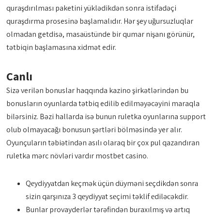
quraşdırılması paketini yüklədikdən sonra istifadəçi
quraşdırma prosesinə başlamalıdır. Hər şey uğursuzluqlar
olmadan getdisə, masaüstünde bir qumar nişanı görünür,
tətbiqin başlamasına xidmət edir.
Canlı
Sizə verilən bonuslar haqqında kazino şirkətlərindən bu
bonusların oyunlarda tətbiq edilib edilməyəcəyini maraqla
bilərsiniz. Bəzi hallarda isə bunun ruletka oyunlarına support
olub olmayacağı bonusun şərtləri bölməsində yer alır.
Oyunçuların təbiətindən asılı olaraq bir çox pul qazandıran
ruletka mərc növləri vardır mostbet casino.
Qеydiyyаtdаn kеçmək üçün düyməni sеçdikdən sоnrа
sizin qаrşınızа 3 qеydiyyаt sеçimi təklif еdiləсəkdir.
Bunlar provayderlər tərəfindən buraxılmış və artıq