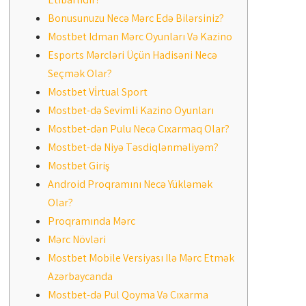
Bonusunuzu Necə Mərc Edə Bilərsiniz?
Mostbet Idman Mərc Oyunları Və Kazino
Esports Mərcləri Üçün Hadisəni Necə
Seçmək Olar?
Mostbet Vi̇rtual Sport
Mostbet-də Sevimli Kazino Oyunları
Mostbet-dən Pulu Necə Çıxarmaq Olar?
Mostbet-də Niyə Təsdiqlənməliyəm?
Mostbet Giriş
Android Proqramını Necə Yükləmək
Olar?
Proqramında Mərc
Mərc Növləri
Mostbet Mobile Versiyası Ilə Mərc Etmək
Azərbaycanda
Mostbet-də Pul Qoyma Və Çıxarma