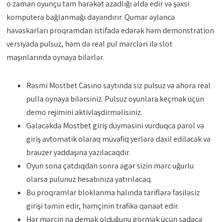
o zaman oyunçu tam hərəkət azadlığı əldə edir və şəxsi
kompüterə bağlanmağı dayandırır. Qumar əyləncə
həvəskarları proqramdan istifadə edərək həm demonstration
versiyada pulsuz, həm də real pul mərcləri ilə slot
maşınlarında oynaya bilərlər.
Rəsmi Mostbet Casino saytında siz pulsuz və ahora real
pulla oynaya bilərsiniz. Pulsuz oyunlara keçmək üçün
demo rejimini aktivləşdirməlisiniz.
Gələcəkdə Mostbet giriş düyməsini vurduqca parol və
giriş avtomatik olaraq müvafiq yerlərə daxil ediləcək və
brauzer yaddaşına yazılacaqdır.
Oyun sona çatdıqdan sonra əgər sizin mərc uğurlu
olarsa pulunuz hesabınıza yatırılacaq.
Bu proqramlar bloklanma halında tariflərə fasiləsiz
girişi təmin edir, həmçinin trafikə qənaət edir.
Hər mərcin nə demək olduğunu görmək üçün sadəcə