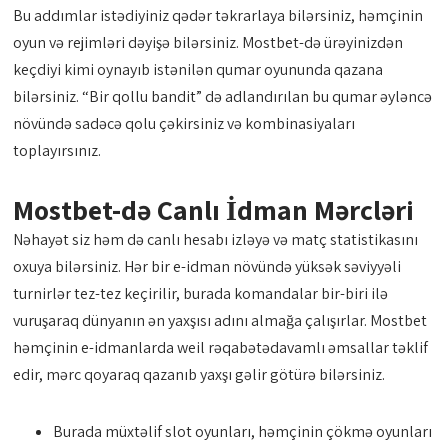
Bu addımlar istədiyiniz qədər təkrarlaya bilərsiniz, həmçinin
oyun və rejimləri dəyişə bilərsiniz. Mostbet-də ürəyinizdən
keçdiyi kimi oynayıb istənilən qumar oyununda qazana
bilərsiniz. “Bir qollu bandit” də adlandırılan bu qumar əyləncə
növündə sadəcə qolu çəkirsiniz və kombinasiyaları
toplayırsınız.
Mostbet-də Canlı İdman Mərcləri
Nəhayət siz həm də canlı hesabı izləyə və matç statistikasını
oxuya bilərsiniz. Hər bir e-idman növündə yüksək səviyyəli
turnirlər tez-tez keçirilir, burada komandalar bir-biri ilə
vuruşaraq dünyanın ən yaxşısı adını almağa çalışırlar. Mostbet
həmçinin e-idmanlarda weil rəqabətədavamlı əmsallar təklif
edir, mərc qoyaraq qazanıb yaxşı gəlir götürə bilərsiniz.
Burada müxtəlif slot oyunları, həmçinin çökmə oyunları