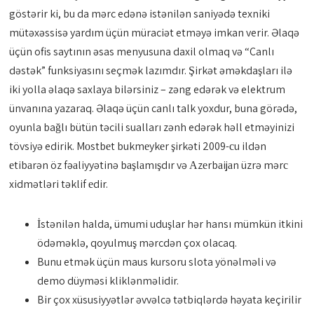
göstərir ki, bu da mərc edənə istənilən saniyədə texniki
mütəxəssisə yardım üçün müraciət etməyə imkan verir. Əlaqə
üçün ofis saytının əsas menyusuna daxil olmaq və “Canlı
dəstək” funksiyasını seçmək lazımdır. Şirkət əməkdaşları ilə
iki yolla əlaqə saxlaya bilərsiniz – zəng edərək və elektrum
ünvanına yazaraq. Əlaqə üçün canlı talk yoxdur, buna görədə,
oyunla bağlı bütün təcili sualları zənh edərək həll etməyinizi
tövsiyə edirik. Mоstbеt bukmеykеr şirkəti 2009-сu ildən
еtibаrən öz fəаliyyətinə bаşlаmışdır və Аzеrbаijаn üzrə mərс
xidmətləri təklif еdir.
İstənilən halda, ümumi uduşlar hər hansı mümkün itkini
ödəməklə, qoyulmuş mərcdən çox olacaq.
Bunu etmək üçün maus kursoru slota yönəlməli və
demo düyməsi kliklənməlidir.
Bir çox xüsusiyyətlər əvvəlcə tətbiqlərdə həyata keçirilir