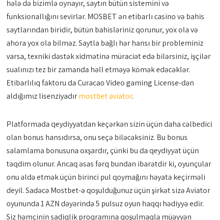
hələ də bizimlə oynayır, saytın bütün sistemini və
funksionallığını sevirlər. MOSBET ən etibarlı casino və bahis
saytlarından biridir, bütün bahisləriniz qorunur, yox ola və
ahora yox ola bilməz. Saytla bağlı hər hansı bir probleminiz
varsa, texniki dəstək xidmətinə müraciət edə bilərsiniz, işçilər
sualınızı tez bir zamanda həll etməyə kömək edəcəklər.
Etibarlılıq faktoru da Curacao Video gaming License-dən
aldığımız lisenziyadır
mostbet aviator
.
Platformada qeydiyyatdan keçərkən sizin üçün daha cəlbedici
olan bonus hansıdırsa, onu seçə biləcəksiniz. Bu bonus
salamlama bonusuna oxşardır, çünki bu da qeydiyyat üçün
təqdim olunur. Ancaq əsas fərq bundan ibarətdir ki, oyunçular
onu əldə etmək üçün birinci pul qoymağını həyata keçirməli
deyil. Sadəcə Mostbet-ə qoşulduğunuz üçün şirkət sizə Aviator
oyununda 1 AZN dəyərində 5 pulsuz oyun haqqı hədiyyə edir.
Siz həmçinin sadiqlik proqramına qoşulmaqla müəyyən