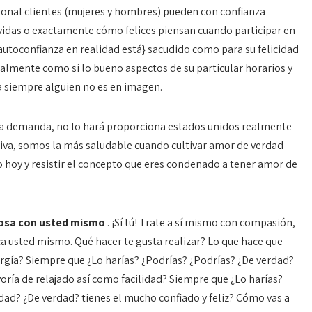
onal clientes (mujeres y hombres) pueden con confianza
o vidas o exactamente cómo felices piensan cuando participar en
utoconfianza en realidad está} sacudido como para su felicidad
rtualmente como si lo bueno aspectos de su particular horarios y
a siempre alguien no es en imagen.
na demanda, no lo hará proporciona estados unidos realmente
iva, somos la más saludable cuando cultivar amor de verdad
 hoy y resistir el concepto que eres condenado a tener amor de
rosa con usted mismo
. ¡Sí tú! Trate a sí mismo con compasión,
 usted mismo. Qué hacer te gusta realizar? Lo que hace que
rgía? Siempre que ¿Lo harías? ¿Podrías? ¿Podrías? ¿De verdad?
oría de relajado así como facilidad? Siempre que ¿Lo harías?
dad? ¿De verdad? tienes el mucho confiado y feliz? Cómo vas a