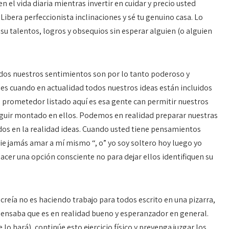
 el vida diaria mientras invertir en cuidar y precio usted
 Libera perfeccionista inclinaciones y sé tu genuino casa. Lo
su talentos, logros y obsequios sin esperar alguien (o alguien
dos nuestros sentimientos son por lo tanto poderoso y
s cuando en actualidad todos nuestros ideas están incluidos
s prometedor listado aquí es esa gente can permitir nuestros
eguir montado en ellos. Podemos en realidad preparar nuestras
s ​​en la realidad ideas. Cuando usted tiene pensamientos
e jamás amar a mí mismo “, o” yo soy soltero hoy luego yo
cer una opción consciente no para dejar ellos identifiquen su
 creía no es haciendo trabajo para todos escrito en una pizarra,
ensaba que es en realidad bueno y esperanzador en general.
o hará), continúe esto ejercicio físico y prevenga juzgar los