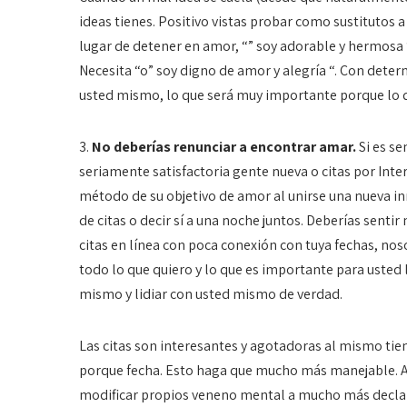
ideas tienes. Positivo vistas probar como sustitutos 
lugar de detener en amor, “” soy adorable y hermosa 
Necesita “o” soy digno de amor y alegría “. Con deter
usted mismo, lo que será muy importante porque lo 
3.
No deberías renunciar a encontrar amar.
Si es s
seriamente satisfactoria gente nueva o citas por In
método de su objetivo de amor al unirse una nueva inn
de citas o decir sí a una noche juntos. Deberías sent
citas en línea con poca conexión con tuya fechas, nos
todo lo que quiero y lo que es importante para usted
mismo y lidiar con usted mismo de verdad.
Las citas son interesantes y agotadoras al mismo ti
porque fecha. Esto haga que mucho más manejable. Al
modificar propios veneno mental a mucho más declar