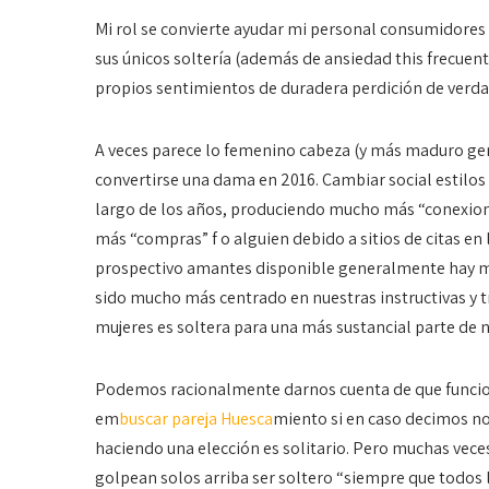
Mi rol se convierte ayudar mi personal consumidores 
sus únicos soltería (además de ansiedad this frecuen
propios sentimientos de duradera perdición de verd
A veces parece lo femenino cabeza (y más maduro gen
convertirse una dama en 2016. Cambiar social estilos 
largo de los años, produciendo mucho más “conexione
más “compras” f o alguien debido a sitios de citas 
prospectivo amantes disponible generalmente hay m
sido mucho más centrado en nuestras instructivas y t
mujeres es soltera para una más sustancial parte de nue
Podemos racionalmente darnos cuenta de que funci
em
buscar pareja Huesca
miento si en caso decimos n
haciendo una elección es solitario. Pero muchas vec
golpean solos arriba ser soltero “siempre que todos 