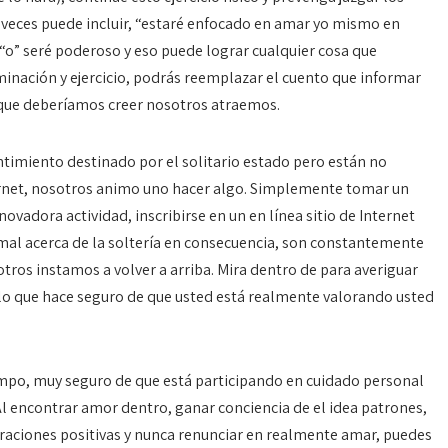
a veces puede incluir, “estaré enfocado en amar yo mismo en
“o” seré poderoso y eso puede lograr cualquier cosa que
minación y ejercicio, podrás reemplazar el cuento que informar
que deberíamos creer nosotros atraemos.
entimiento destinado por el solitario estado pero están no
ternet, nosotros animo uno hacer algo. Simplemente tomar un
ovadora actividad, inscribirse en un en línea sitio de Internet
ir mal acerca de la soltería en consecuencia, son constantemente
otros instamos a volver a arriba. Mira dentro de para averiguar
 lo que hace seguro de que usted está realmente valorando usted
empo, muy seguro de que está participando en cuidado personal
 encontrar amor dentro, ganar conciencia de el idea patrones,
aciones positivas y nunca renunciar en realmente amar, puedes