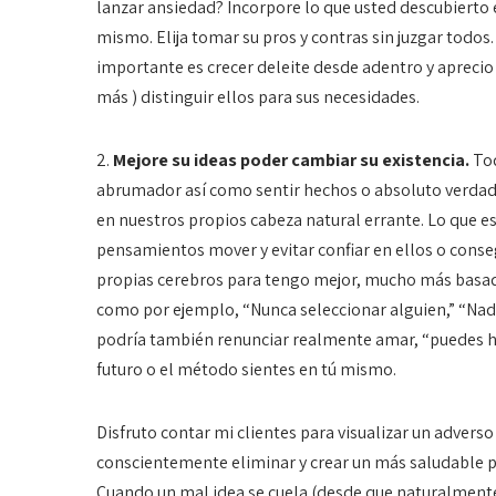
lanzar ansiedad? Incorpore lo que usted descubierto en
mismo. Elija tomar su pros y contras sin juzgar todos.
importante es crecer deleite desde adentro y aprecio 
más ) distinguir ellos para sus necesidades.
2.
Mejore su ideas poder cambiar su existencia.
To
abrumador así como sentir hechos o absoluto verdade
en nuestros propios cabeza natural errante. Lo que e
pensamientos mover y evitar confiar en ellos o cons
propias cerebros para tengo mejor, mucho más basado
como por ejemplo, “Nunca seleccionar alguien,” “Nadi
podría también renunciar realmente amar, “puedes ha
futuro o el método sientes en tú mismo.
Disfruto contar mi clientes para visualizar un adverso
conscientemente eliminar y crear un más saludable p
Cuando un mal idea se cuela (desde que naturalmente l