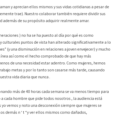
aman y aprecian ellos mismos y sus vidas cotidianas a pesar de
temente trae). Nuestro colaborar también requiere dividir sus
ad además de su propósito adquirir realmente amar.
eraciones ) no ha se ha puesto al día por qué es como
y culturales puntos de vista han alterado significativamente a lo
s” (y una disminución en relaciones a joven envejecer) y mucho
en línea así como el hecho comprobado de que hay más
enos de una necesidad estar adentro. Como mujeres, hemos
rabajo metas y por lo tanto son casarse más tarde, causando
stra vida diaria ​​que nunca .
onando más de 40 horas cada semana se va menos tiempo para
o a cada hombre que pide todos nosotros
, la audiencia está
es yo vemos y noto una desconexión siempre que mujeres se
los demás n ‘ t “y ver ellos mismos como dañados,