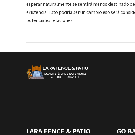
esperar naturalmente se sentirá menos destinado den
existencia. Esto podría ser un cambio eso será conside
potenciales relaciones.
LARA FENCE & PATIO
GO B