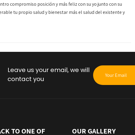
tro compromiso posición y más feliz con su yo junto con su
rable tu propio salud y bienestar más el salud del existente y
Leave us your email, we will
contact you
ACK TO ONE OF
OUR GALLERY