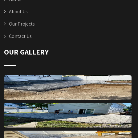
About Us
Our Projects
Contact Us
OUR GALLERY