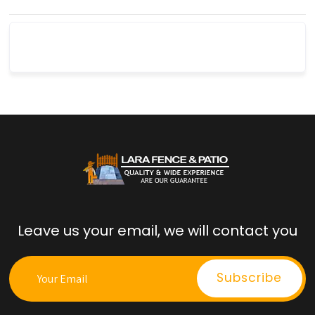
Leave us your email, we will contact you