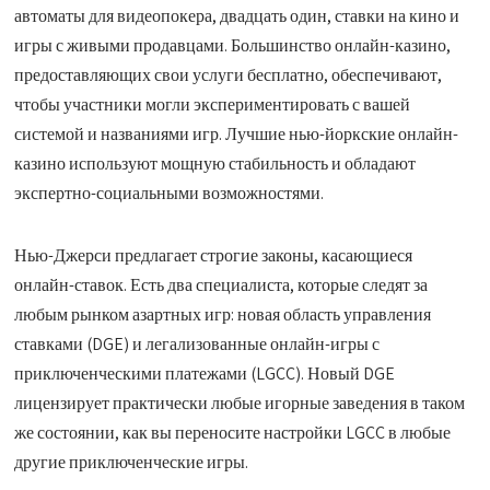
автоматы для видеопокера, двадцать один, ставки на кино и
игры с живыми продавцами. Большинство онлайн-казино,
предоставляющих свои услуги бесплатно, обеспечивают,
чтобы участники могли экспериментировать с вашей
системой и названиями игр. Лучшие нью-йоркские онлайн-
казино используют мощную стабильность и обладают
экспертно-социальными возможностями.
Нью-Джерси предлагает строгие законы, касающиеся
онлайн-ставок. Есть два специалиста, которые следят за
любым рынком азартных игр: новая область управления
ставками (DGE) и легализованные онлайн-игры с
приключенческими платежами (LGCC). Новый DGE
лицензирует практически любые игорные заведения в таком
же состоянии, как вы переносите настройки LGCC в любые
другие приключенческие игры.