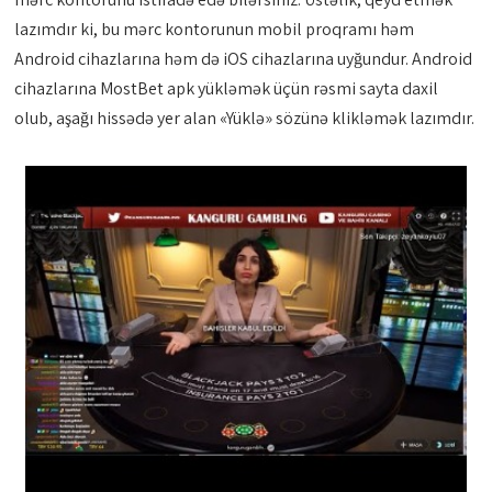
lazımdır ki, bu mərc kontorunun mobil proqramı həm
Android cihazlarına həm də iOS cihazlarına uyğundur. Android
cihazlarına MostBet apk yükləmək üçün rəsmi sayta daxil
olub, aşağı hissədə yer alan «Yüklə» sözünə klikləmək lazımdır.