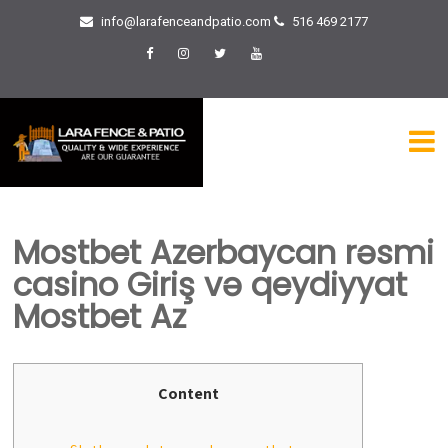
info@larafenceandpatio.com
516 469 2177
Mostbet Azerbaycan rəsmi
casino Giriş və qeydiyyat
Mostbet Az
Content