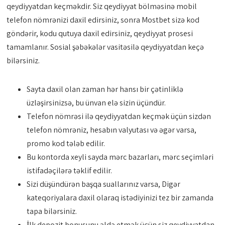
qeydiyyatdan keçməkdir. Siz qeydiyyat bölməsinə mobil
telefon nömrənizi daxil edirsiniz, sonra Mostbet sizə kod
göndərir, kodu qutuya daxil edirsiniz, qeydiyyat prosesi
tamamlanır. Sosial şəbəkələr vasitəsilə qeydiyyatdan keçə
bilərsiniz.
Sayta daxil olan zaman hər hansı bir çətinliklə
üzləşirsinizsə, bu ünvan elə sizin üçündür.
Telefon nömrəsi ilə qeydiyyatdan keçmək üçün sizdən
telefon nömrəniz, hesabın valyutası və əgər varsa,
promo kod tələb edilir.
Bu kontorda xeyli sayda mərc bazarları, mərc seçimləri
istifadəçilərə təklif edilir.
Sizi düşündürən başqa suallarınız varsa, Digər
kateqoriyalara daxil olaraq istədiyinizi tez bir zamanda
tapa bilərsiniz.
İlk depozit bonusunu əldə etmək üçün siz qeydiyyatdan