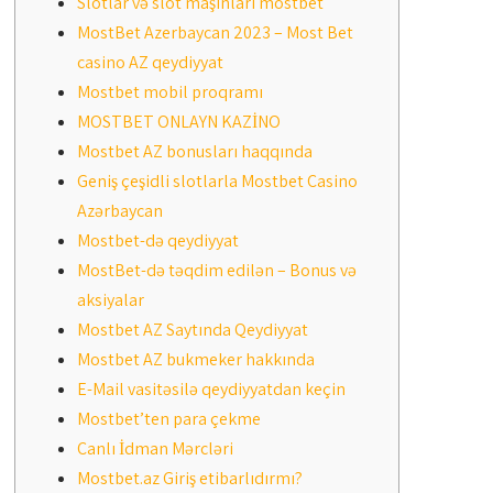
Slotlar və slot maşınları mostbet
MostBet Azerbaycan 2023 – Most Bet
casino AZ qeydiyyat
Mostbet mobil proqramı
MOSTBET ONLAYN KAZİNO
Mostbet AZ bonusları haqqında
Geniş çeşidli slotlarla Mostbet Casino
Azərbaycan
Mostbet-də qeydiyyat
MostBet-də təqdim edilən – Bonus və
aksiyalar
Mostbet AZ Saytında Qeydiyyat
Mostbet AZ bukmeker hakkında
E-Mail vasitəsilə qeydiyyatdan keçin
Mostbet’ten para çekme
Canlı İdman Mərcləri
Mostbet.az Giriş etibarlıdırmı?