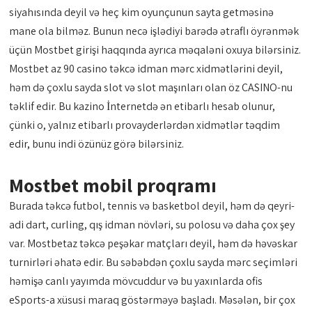
siyahısında deyil və heç kim oyunçunun sayta getməsinə
mane ola bilməz. Bunun necə işlədiyi barədə ətraflı öyrənmək
üçün Mostbet girişi haqqında ayrıca məqaləni oxuya bilərsiniz.
Mostbet az 90 casino təkcə idman mərc xidmətlərini deyil,
həm də çoxlu sayda slot və slot maşınları olan öz CASINO-nu
təklif edir. Bu kazino İnternetdə ən etibarlı hesab olunur,
çünki o, yalnız etibarlı provayderlərdən xidmətlər təqdim
edir, bunu indi özünüz görə bilərsiniz.
Mostbet mobil proqramı
Burada təkcə futbol, tennis və basketbol deyil, həm də qeyri-
adi dart, curling, qış idman növləri, su polosu və daha çox şey
var. Mostbetaz təkcə peşəkar matçları deyil, həm də həvəskar
turnirləri əhatə edir. Bu səbəbdən çoxlu sayda mərc seçimləri
həmişə canlı yayımda mövcuddur və bu yaxınlarda ofis
eSports-a xüsusi maraq göstərməyə başladı. Məsələn, bir çox