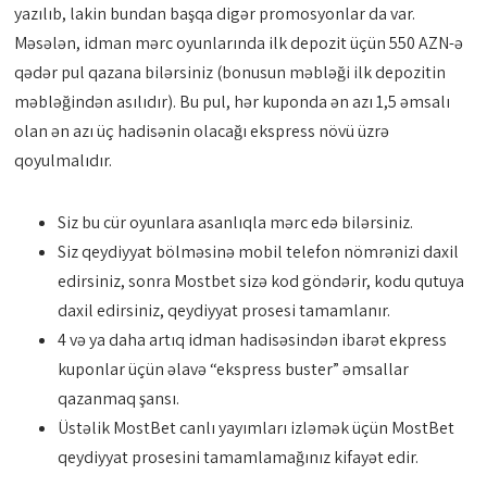
yazılıb, lakin bundan başqa digər promosyonlar da var.
Məsələn, idman mərc oyunlarında ilk depozit üçün 550 AZN-ə
qədər pul qazana bilərsiniz (bonusun məbləği ilk depozitin
məbləğindən asılıdır). Bu pul, hər kuponda ən azı 1,5 əmsalı
olan ən azı üç hadisənin olacağı ekspress növü üzrə
qoyulmalıdır.
Siz bu cür oyunlara asanlıqla mərc edə bilərsiniz.
Siz qeydiyyat bölməsinə mobil telefon nömrənizi daxil
edirsiniz, sonra Mostbet sizə kod göndərir, kodu qutuya
daxil edirsiniz, qeydiyyat prosesi tamamlanır.
4 və ya daha artıq idman hadisəsindən ibarət ekpress
kuponlar üçün əlavə “ekspress buster” əmsallar
qazanmaq şansı.
Üstəlik MostBet canlı yayımları izləmək üçün MostBet
qeydiyyat prosesini tamamlamağınız kifayət edir.