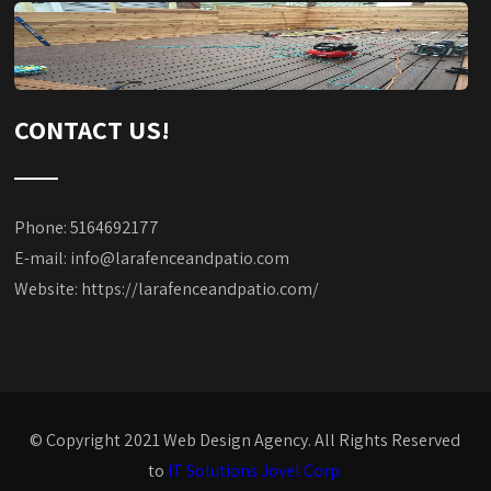
CONTACT US!
Phone: 5164692177
E-mail:
info@larafenceandpatio.com
Website:
https://larafenceandpatio.com/
© Copyright 2021 Web Design Agency. All Rights Reserved
to
IT Solutions Jovel Corp.