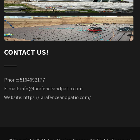
CONTACT US!
Phone: 5164692177
E-mail:
info@larafenceandpatio.com
Website:
https://larafenceandpatio.com/