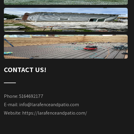
CONTACT US!
Phone: 5164692177
E-mail:
info@larafenceandpatio.com
Website:
https://larafenceandpatio.com/