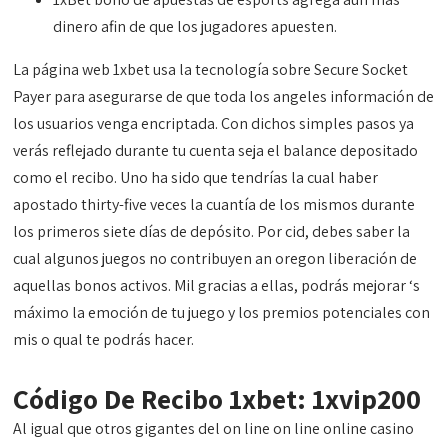
dinero afin de que los jugadores apuesten.
La página web 1xbet usa la tecnología sobre Secure Socket
Payer para asegurarse de que toda los angeles información de
los usuarios venga encriptada. Con dichos simples pasos ya
verás reflejado durante tu cuenta seja el balance depositado
como el recibo. Uno ha sido que tendrías la cual haber
apostado thirty-five veces la cuantía de los mismos durante
los primeros siete días de depósito. Por cid, debes saber la
cual algunos juegos no contribuyen an oregon liberación de
aquellas bonos activos. Mil gracias a ellas, podrás mejorar ‘s
máximo la emoción de tu juego y los premios potenciales con
mis o qual te podrás hacer.
Código De Recibo 1xbet: 1xvip200
Al igual que otros gigantes del on line on line online casino