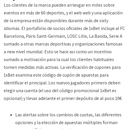
Los clientes de la marca pueden arriesgar en miles sobre
eventos en más de 60 deportes, y el web web y una aplicación
de la empresa están disponibles durante más de sixty
idiomas. El portafolio de socios oficiales de 1xBet incluye al FC
Barcelona, Paris Saint-Germain, LOSC Lille, La Banda, Serie A
sumado a otras marcas deportivas y organizaciones famosas
a new nivel mundial. Esto se hace asi como un incentivo
sumado a motivación para la cual los clientes habituales
tomen medidas más activas. La verificación de cupones para
1xBet examina este código de cupón de apuestas para
identificar el principal. Los nuevos jugadores primero deben
elegir una cuenta (el uso del código promocional 1xBet es
opcional) y llevar adelante el primer depósito de al poco 10€.
Las alertas sobre los cambios de cuotas, las diferentes
opciones y la elección de apuestas múltiples forman