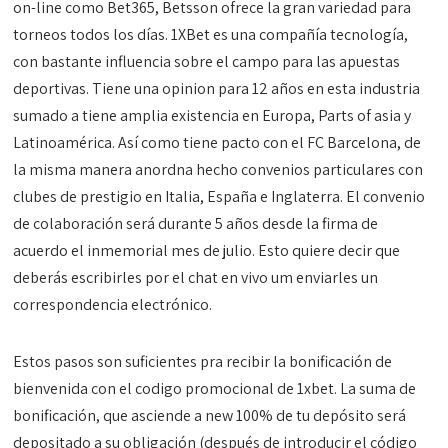
on-line como Bet365, Betsson ofrece la gran variedad para
torneos todos los días. 1XBet es una compañía tecnología,
con bastante influencia sobre el campo para las apuestas
deportivas. Tiene una opinion para 12 años en esta industria
sumado a tiene amplia existencia en Europa, Parts of asia y
Latinoamérica. Así como tiene pacto con el FC Barcelona, de
la misma manera anordna hecho convenios particulares con
clubes de prestigio en Italia, España e Inglaterra. El convenio
de colaboración será durante 5 años desde la firma de
acuerdo el inmemorial mes de julio. Esto quiere decir que
deberás escribirles por el chat en vivo um enviarles un
correspondencia electrónico.
Estos pasos son suficientes pra recibir la bonificación de
bienvenida con el codigo promocional de 1xbet. La suma de
bonificación, que asciende a new 100% de tu depósito será
depositado a su obligación (después de introducir el código