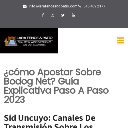
info@larafenceandpatio.com
516 469 2177
¿cómo Apostar Sobre
Bodog Net? Guía
Explicativa Paso A Paso
2023
Sid Uncuyo: Canales De
Transmisión Sobre Los