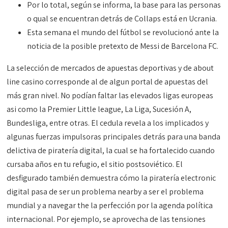
Por lo total, según se informa, la base para las personas
o qual se encuentran detrás de Collaps está en Ucrania.
Esta semana el mundo del fútbol se revolucionó ante la
noticia de la posible pretexto de Messi de Barcelona FC.
La selección de mercados de apuestas deportivas y de about
line casino corresponde al de algun portal de apuestas del
más gran nivel. No podían faltar las elevados ligas europeas
asi como la Premier Little league, La Liga, Sucesión A,
Bundesliga, entre otras. El cedula revela a los implicados y
algunas fuerzas impulsoras principales detrás para una banda
delictiva de piratería digital, la cual se ha fortalecido cuando
cursaba años en tu refugio, el sitio postsoviético. El
desfigurado también demuestra cómo la piratería electronic
digital pasa de ser un problema nearby a ser el problema
mundial y a navegar the la perfección por la agenda política
internacional. Por ejemplo, se aprovecha de las tensiones