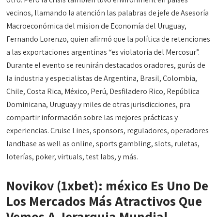
vecinos, llamando la atención las palabras de jefe de Asesoría
Macroeconómica del mision de Economía del Uruguay,
Fernando Lorenzo, quien afirmó que la política de retenciones
a las exportaciones argentinas “es violatoria del Mercosur”.
Durante el evento se reunirán destacados oradores, gurús de
la industria y especialistas de Argentina, Brasil, Colombia,
Chile, Costa Rica, México, Perú, Desfiladero Rico, República
Dominicana, Uruguay y miles de otras jurisdicciones, pra
compartir información sobre las mejores prácticas y
experiencias. Cruise Lines, sponsors, reguladores, operadores
landbase as well as online, sports gambling, slots, ruletas,
loterías, poker, virtuals, test labs, y más.
Novikov (1xbet): méxico Es Uno De
Los Mercados Más Atractivos Que
Vemos A Jerarquia Mundial