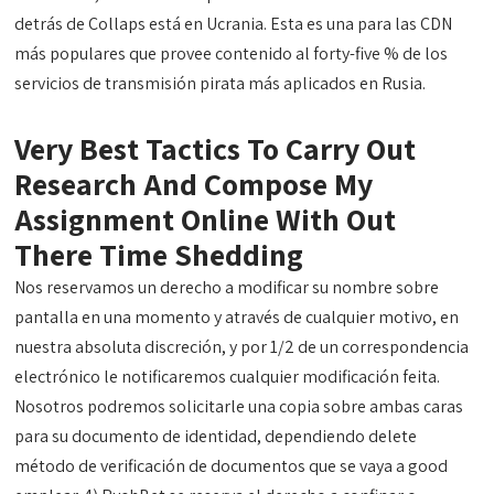
detrás de Collaps está en Ucrania. Esta es una para las CDN
más populares que provee contenido al forty-five % de los
servicios de transmisión pirata más aplicados en Rusia.
Very Best Tactics To Carry Out
Research And Compose My
Assignment Online With Out
There Time Shedding
Nos reservamos un derecho a modificar su nombre sobre
pantalla en una momento y através de cualquier motivo, en
nuestra absoluta discreción, y por 1/2 de un correspondencia
electrónico le notificaremos cualquier modificación feita.
Nosotros podremos solicitarle una copia sobre ambas caras
para su documento de identidad, dependiendo delete
método de verificación de documentos que se vaya a good