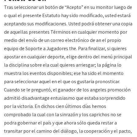
Tras seleccionar un botón de “Acepto” en su monitor luego de
o qual el presente Estatuto hay sido modificado, usted estará
aceptando sus modificaciones. Usted podrá obtener una copia
de aquellas presentes Términos en cualquier momento por
medio del envío de un correo electrónico de an el propio
equipo de Soporte a Jugadores the. Para finalizar, si quieres
apostar en cualquier deporte, elige dentro del menú principal
la disciplina sobre ela cual quieres arriesgar; la página lo
muestra los eventos disponibles; ese ha sido el momento
para seleccionar aquel en el que os gustaria pronosticar.
Cuando se le preguntó, el ganador de los angeles promoción
admitió disadvantage entusiasmo que estaba sorprendido
por la victoria. En dichos cien últimos días hemos
comprobado la cual con la sinrazón y los caprichos no se
podra gobernar el país y que ahora sólo queda restar a
transitar por el camino del diálogo, la cooperación y el pacto,