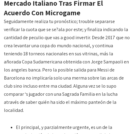
Mercado Italiano Tras Firmar El
Acuerdo Con Microgame
Seguidamente realiza tu pronóstico; trouble separarse
verificar la cuota que se se?ala por este; y finaliza indicando la
cantidad de peculio que vas a good invertir. Desde 2017 que no
crea levantar una copa do mundo nacional, y continua
teniendo 18 torneos nacionales en sus vitrinas, más la
añorada Copa Sudamericana obtenida con Jorge Sampaoli en
los angeles banca. Pero la posible salida para Messi de
Barcelona no implicaría solo una merma sobre las arcas de
club sino incluso entre ma ciudad. Alguna vez se lo supo
comparar ‘s jugador con una Sagrada Familia en la lucha
através de saber quién ha sido el máximo panteón de la
localidad.
El principal, y parzialmente urgente, es un de la