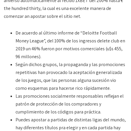
anverso automáticamente al recibo 1XBET del 200% hasta €
the hundred thirty, la cual es una excelente manera de
comenzar an apostar sobre el sitio net.
De acuerdo al último informe de “Deloitte Football
Money League”, del 100% de los ingresos delete club en
2019 un 46% fueron por motivos comerciales (u$s 455,
96 millones).
Según dichos grupos, la propaganda y las promociones
repetitivas han provocado la aceptación generalizada
de los juegos, que las personas alguna sucesión vio
como esquemas para hacerse rico rápidamente.
Las promociones socialmente responsables reflejan el
patrón de protección de los compradores y
cumplimiento de los códigos para práctica.
Puedes apostar a partidas de distintas ligas del mundo,
hay diferentes títulos pra elegir y en cada partida hay