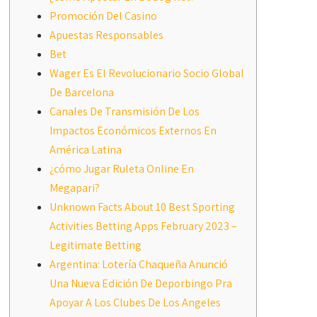
Promoción Del Casino
Apuestas Responsables
Bet
Wager Es El Revolucionario Socio Global
De Barcelona
Canales De Transmisión De Los
Impactos Económicos Externos En
América Latina
¿cómo Jugar Ruleta Online En
Megapari?
Unknown Facts About 10 Best Sporting
Activities Betting Apps February 2023 –
Legitimate Betting
Argentina: Lotería Chaqueña Anunció
Una Nueva Edición De Deporbingo Pra
Apoyar A Los Clubes De Los Angeles