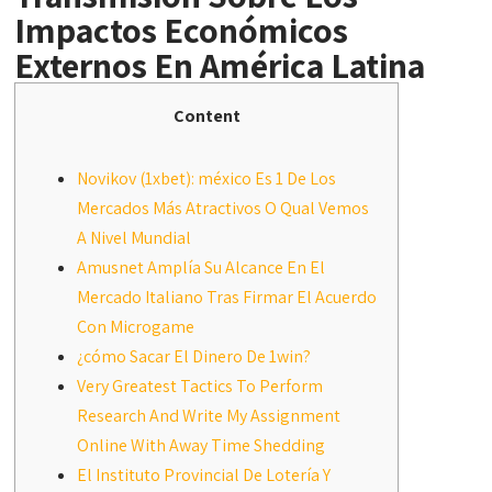
Impactos Económicos
Externos En América Latina
Content
Novikov (1xbet): méxico Es 1 De Los
Mercados Más Atractivos O Qual Vemos
A Nivel Mundial
Amusnet Amplía Su Alcance En El
Mercado Italiano Tras Firmar El Acuerdo
Con Microgame
¿cómo Sacar El Dinero De 1win?
Very Greatest Tactics To Perform
Research And Write My Assignment
Online With Away Time Shedding
El Instituto Provincial De Lotería Y