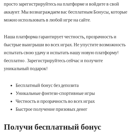
просто зарегистрируйтесь на платформе и войдите в свой
аккаунт. Мы вознаграждаем вас бесплатным Бонусы, которые
можно использовать в любой игре на сайте.
Наша платформа гарантирует честность, прозрачность и
быстрые выигрыши во всех играх. Не упустите возможность
испытать свою удачу и испытать нашу новую платформу!
бесплатно . Зарегистрируйтесь сейчас и получите
уникальный подарок!
Бесплатный бонус без депозита
Уникальные фэнтези-спортивные игры
Честность и прозрачность во всех играх
Быстрое получение призовых денег
Получи бесплатный бонус