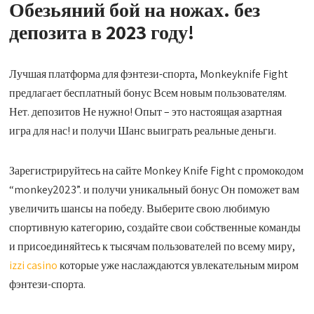
Обезьяний бой на ножах. без
депозита в 2023 году!
Лучшая платформа для фэнтези-спорта, Monkeyknife Fight
предлагает бесплатный бонус Всем новым пользователям.
Нет. депозитов Не нужно! Опыт – это настоящая азартная
игра для нас! и получи Шанс выиграть реальные деньги.
Зарегистрируйтесь на сайте Monkey Knife Fight с промокодом
“monkey2023”. и получи уникальный бонус Он поможет вам
увеличить шансы на победу. Выберите свою любимую
спортивную категорию, создайте свои собственные команды
и присоединяйтесь к тысячам пользователей по всему миру,
izzi casino
которые уже наслаждаются увлекательным миром
фэнтези-спорта.