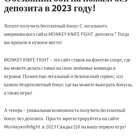
депозита в 2023 году!
Хотите получить бесплатный бонус С легального
американского сайта MONKEY KNIFE FIGHT. депозита ? Тогда
вы пришли в нужное место!
MONKEY KNIFE FIGHT – это сайт ставок на фэнтези-спорт, где
вы можете делать ставки на свои любимые команды и
игроков. Полностью легальный и безопасный сервис, izzi
казино бездепозитный бонус где вы можете выиграть бонусы,
а также игры!
А теперь – уникальная возможность получить бесплатный
бонус без депозита . Просто зарегистрируйтесь на сайте
Monkeyknifefight. в 2023 Скидка $10 на вашу первую игру!