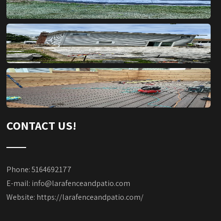
CONTACT US!
Phone: 5164692177
E-mail:
info@larafenceandpatio.com
Website:
https://larafenceandpatio.com/