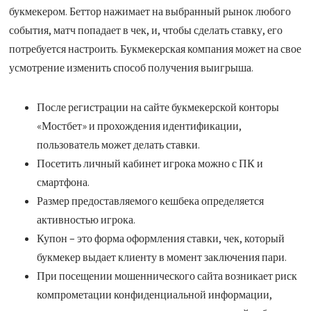
букмекером. Беттор нажимает на выбранный рынок любого
события, матч попадает в чек, и, чтобы сделать ставку, его
потребуется настроить. Букмекерская компания может на свое
усмотрение изменить способ получения выигрыша.
После регистрации на сайте букмекерской конторы
«Мостбет» и прохождения идентификации,
пользователь может делать ставки.
Посетить личный кабинет игрока можно с ПК и
смартфона.
Размер предоставляемого кешбека определяется
активностью игрока.
Купон – это форма оформления ставки, чек, который
букмекер выдает клиенту в момент заключения пари.
При посещении мошеннического сайта возникает риск
компрометации конфиденциальной информации,