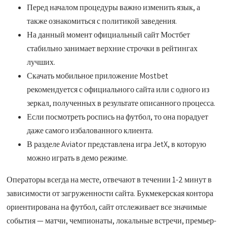
Перед началом процедуры важно изменить язык, а
также ознакомиться с политикой заведения.
На данный момент официальный сайт Мостбет
стабильно занимает верхние строчки в рейтингах
лучших.
Скачать мобильное приложение Mostbet
рекомендуется с официального сайта или с одного из
зеркал, полученных в результате описанного процесса.
Если посмотреть роспись на футбол, то она порадует
даже самого избалованного клиента.
В разделе Aviator представлена игра JetX, в которую
можно играть в демо режиме.
Операторы всегда на месте, отвечают в течении 1-2 минут в
зависимости от загруженности сайта. Букмекерская контора
ориентирована на футбол, сайт отслеживает все значимые
события — матчи, чемпионаты, локальные встречи, премьер-