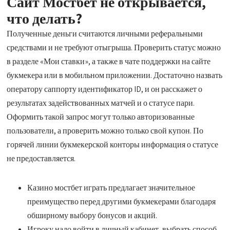
Сайт Мостбет не открывается,
что делать?
Полученные деньги считаются личными реферальными
средствами и не требуют отыгрыша. Проверить статус можно
в разделе «Мои ставки», а также в чате поддержки на сайте
букмекера или в мобильном приложении. Достаточно назвать
оператору саппорту идентификатор ID, и он расскажет о
результатах задействованных матчей и о статусе пари.
Оформить такой запрос могут только авторизованные
пользователи, а проверить можно только свой купон. По
горячей линии букмекерской конторы информация о статусе
не предоставляется.
Казино мостбет играть предлагает значительное
преимущество перед другими букмекерами благодаря
обширному выбору бонусов и акций.
Игроку надо войти в личный кабинет, выбрать способ,