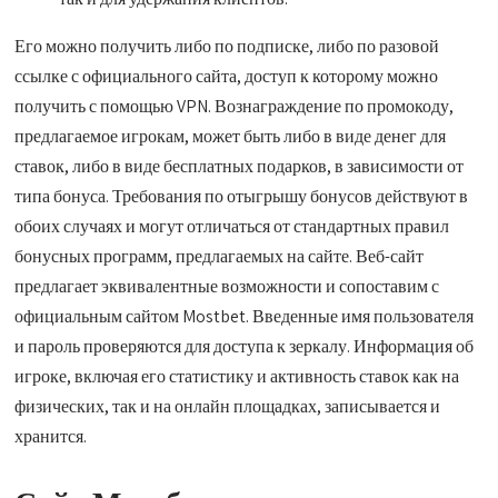
Его можно получить либо по подписке, либо по разовой
ссылке с официального сайта, доступ к которому можно
получить с помощью VPN. Вознаграждение по промокоду,
предлагаемое игрокам, может быть либо в виде денег для
ставок, либо в виде бесплатных подарков, в зависимости от
типа бонуса. Требования по отыгрышу бонусов действуют в
обоих случаях и могут отличаться от стандартных правил
бонусных программ, предлагаемых на сайте. Веб-сайт
предлагает эквивалентные возможности и сопоставим с
официальным сайтом Mostbet. Введенные имя пользователя
и пароль проверяются для доступа к зеркалу. Информация об
игроке, включая его статистику и активность ставок как на
физических, так и на онлайн площадках, записывается и
хранится.