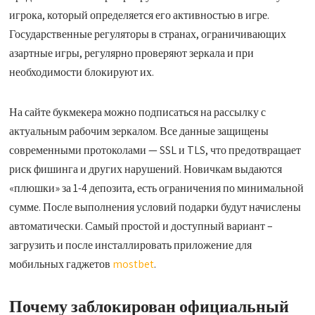
игрока, который определяется его активностью в игре.
Государственные регуляторы в странах, ограничивающих
азартные игры, регулярно проверяют зеркала и при
необходимости блокируют их.
На сайте букмекера можно подписаться на рассылку с
актуальным рабочим зеркалом. Все данные защищены
современными протоколами — SSL и TLS, что предотвращает
риск фишинга и других нарушений. Новичкам выдаются
«плюшки» за 1-4 депозита, есть ограничения по минимальной
сумме. После выполнения условий подарки будут начислены
автоматически. Самый простой и доступный вариант –
загрузить и после инсталлировать приложение для
мобильных гаджетов
mostbet
.
Почему заблокирован официальный