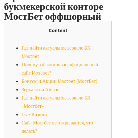
букмекерской конторе
МостБет оффшорный
Content
Где найти актуальное зеркало БК
Mostbet
Почему заблокирован официальный
сайт Mostbet?
Бонусы и Акции Mostbet (МостБет)
Зеркало на Айфон
Где найти актуальное зеркало БК
«Мостбет»
Live-Казино
Сайт Мостбет не открывается, что
делать?