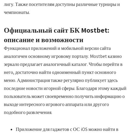
лигу. Также посетителям доступны различные турниры и
чемпионаты.
Официальный сайт БК Mostbet:
описание и возможности
Функционал приложений и мобильной версии сайта
аналогичен основному игровому порталу. Mostbet казино
зеркало предлагает аналогичный каталог. Чтобы перейти в
него, достаточно найти одноименный пункт основного
меню. Администрация также регулярно публикует здесь
последние новости игорной сферы. Благодаря этому каждый
пользователь может своевременно получить информацию о
выходе интересного игрового аппарата или другого
подобного развлечения.
Приложение для гаджетов с ОС iOS можно найти в