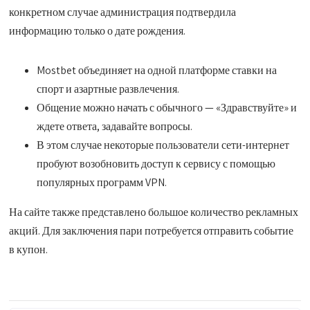
конкретном случае администрация подтвердила
информацию только о дате рождения.
Mostbet объединяет на одной платформе ставки на
спорт и азартные развлечения.
Общение можно начать с обычного — «Здравствуйте» и
ждете ответа, задавайте вопросы.
В этом случае некоторые пользователи сети-интернет
пробуют возобновить доступ к сервису с помощью
популярных программ VPN.
На сайте также представлено большое количество рекламных
акций. Для заключения пари потребуется отправить событие
в купон.