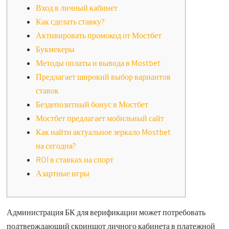
Вход в личный кабинет
Как сделать ставку?
Активировать промокод от Мостбет
Букмекеры
Методы оплаты и вывода в Mostbet
Предлагает широкий выбор вариантов
ставок
Бездепозитный бонус в Мостбет
Мостбет предлагает мобильный сайт
Как найти актуальное зеркало Mostbet
на сегодня?
ROI в ставках на спорт
Азартные игры
Администрация БК для верификации может потребовать
подтверждающий скриншот личного кабинета в платежной