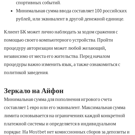
спортивных событий.
Минимальная сумма ввода составляет 100 российских
рублей, или эквивалент в другой денежной единице.
Клиент БК может лично наблюдать за ходом сражения с
помощью своего компьютерного устройства. Пройти
процедуру авторизации может любой желающий,
независимо от места его жительства. Перед началом
процедуры важно изменить язык, а также ознакомиться с
политикой заведения.
Зеркало на Айфон
Минимальная сумма для пополнения игрового счета
составляет 1 евро или его эквивалент. Максимальная сумма
лимита основывается на ограничениях каждой конкретной
платежной системы и определяется в индивидуальном
порядке. На Mostbet нет комиссионных сборов за депозиты и