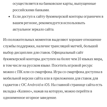
осуществляется на банковские карты, выпущенные
российскими банками.
Если доступ к сайту букмекерской конторы ограничен в
вашем регионе, рекомендуется использовать
актуальное зеркало сайта.
Из положительных моментов выделяют хорошее отношение
службы поддержки, наличие трансляций матчей, большой
выбор дисциплин для ставок. Официальный сайт
букмекерской конторы доступен на более чем 10 языках мира,
в том числе на русском языке. Посетить игровой ресурс
можно с ПК или со смартфона. Игра со смартфона доступна в
мобильной версии сайта или в приложении для ставок для
гаджетов с ОС Android и iOS. На главной странице сайта есть
вкладка «Казино», нажав на которую, можно перейти в
одноименное игорное заведение.