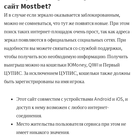
сайт Mostbet?
И в случае если зеркало оказывается заблокированным,
можно не сомневаться, что тут же появятся новые. При этом
поиск таких интернет-площадок очень прост, так как адреса
зеркал появляются в официальных социальных сетях. При
надобности вы можете связаться со службой поддержки,
чтобы получить всю необходимую информацию. Получить
выигрыш можно на кошельки ЮMoney, QIWI и Первый
ЦУПИС. За исключением ЦУПИС, кошельки также должны
быть зарегистрированы на имя игрока.
Этот сайт совместим с устройствами Android и iOS, и
доступ к нему возможен с любого интернет-
соединения.
Место жительства пользователя сервиса при этом не
имеет никакого значения.