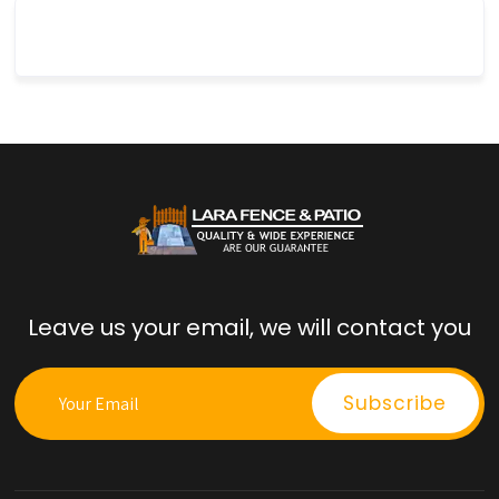
Leave us your email, we will contact you