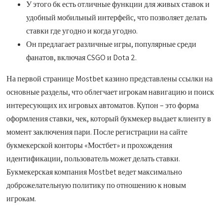
У этого бк есть отличные функции для живых ставок и
удобный мобильный интерфейс, что позволяет делать
ставки где угодно и когда угодно.
Он предлагает различные игры, популярные среди
фанатов, включая CSGO и Dota 2.
На первой странице Mostbet казино представлены ссылки на
основные разделы, что облегчает игрокам навигацию и поиск
интересующих их игровых автоматов. Купон – это форма
оформления ставки, чек, который букмекер выдает клиенту в
момент заключения пари. После регистрации на сайте
букмекерской конторы «Мостбет» и прохождения
идентификации, пользователь может делать ставки.
Букмекерская компания Mostbet ведет максимально
доброжелательную политику по отношению к новым
игрокам.