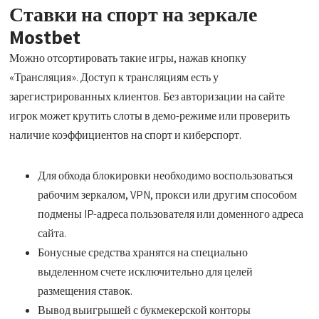
Ставки на спорт на зеркале
Mostbet
Можно отсортировать такие игры, нажав кнопку
«Трансляция». Доступ к трансляциям есть у
зарегистрированных клиентов. Без авторизации на сайте
игрок может крутить слоты в демо-режиме или проверить
наличие коэффициентов на спорт и киберспорт.
Для обхода блокировки необходимо воспользоваться
рабочим зеркалом, VPN, прокси или другим способом
подмены IP-адреса пользователя или доменного адреса
сайта.
Бонусные средства хранятся на специально
выделенном счете исключительно для целей
размещения ставок.
Вывод выигрышей с букмекерской конторы