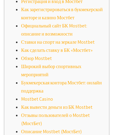
Регистрация и вход в Мостбет
Как зарегистрироваться в букмекерской
конторе и казино Мостбет
Официальный сайт БК Mostbet:
описание и возможности
Ставки на спорт на зеркале Mostbet
Как сделать ставку в БК «Мостбет»
Обзор Mostbet
Широкий выбор спортивных
мероприятий
Букмекерская контора Мостбет: онлайн
поддержка
Mostbet Casino
Как вывести деньги из БК Mostbet
Отзывы пользователей о Mostbet
(МостБет)
Описание Mostbet (МостБет)