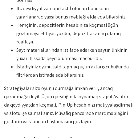
bölməsi
İlk qeydiyyat zamanı təklif olunan bonusdan
yararlanaraq yaxşı bonus məbləği əldə edə bilərsiniz.
Həmçinin, depozitlərin hesabınıza köçməsi üçün
gözləməyə ehtiyac yoxdur, depozitlər anlıq olaraq
reallaşır.
Sayt materiallarından istifadə edərkən saytın linkinin
yuxarı hissədə qeyd olunması məcburidir.
İstədiyiniz oyunu cəld tapmaq üçün axtarış çubuğunda
filtrlərdən istifadə edə bilərsiniz.
Strategiyalar sizə oyunu qurmağa imkan verir, ancaq
qazanmağa deyil. Üçün qarşılığında oynamaq siz pul Aviator-
da qeydiyyatdan keçməli, Pin-Up hesabınızı maliyyələşdirməli
və slotu işə salmalısınız. Müvafiq pəncərədə mərc məbləğini
göstərin və raundun başlamasını gözləyin.