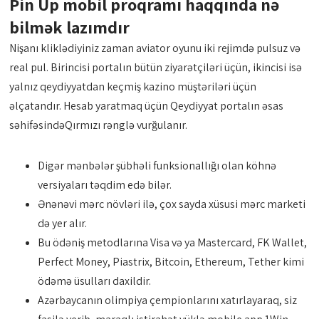
Pin Up mobil proqramı haqqında nə
bilmək lazımdır
Nişanı kliklədiyiniz zaman aviator oyunu iki rejimdə pulsuz və
real pul. Birincisi portalın bütün ziyarətçiləri üçün, ikincisi isə
yalnız qeydiyyatdan keçmiş kazino müştəriləri üçün
əlçatandır. Hesab yaratmaq üçün Qeydiyyat portalın əsas
səhifəsindəQırmızı rənglə vurğulanır.
Digər mənbələr şübhəli funksionallığı olan köhnə
versiyaları təqdim edə bilər.
Ənənəvi mərc növləri ilə, çox sayda xüsusi mərc marketi
də yer alır.
Bu ödəniş metodlarına Visa və ya Mastercard, FK Wallet,
Perfect Money, Piastrix, Bitcoin, Ethereum, Tether kimi
ödəmə üsulları daxildir.
Azərbaycanın olimpiya çempionlarını xatırlayaraq, siz