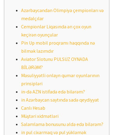
Azərbaycandan Olimpiya çempionları və
medalçılar
Çempionlar Liqasında ən çox oyun
keçirən oyunçular
Pin Up mobil proqramı haqqında nə
bilmək lazımdır
Aviator Slotunu PULSUZ OYNADA
BİLƏRƏM?
Məsuliyyətli onlayn qumar oyunlarının
prinsipləri
in-də AZN istifadə edə bilərəm?
in Azərbaycan saytında sadə qeydiyyat
Canlı Hesab
Müştəri xidmətləri
Salamlama bonusunu əldə edə bilərəm?
in pul cixarmaq və pul yükləmək