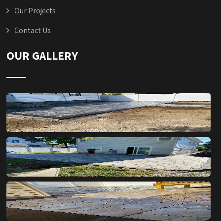
Our Projects
Contact Us
OUR GALLERY