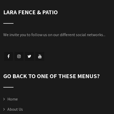
LARA FENCE & PATIO
We invite you to follow us on our different social networks...
GO BACK TO ONE OF THESE MENUS?
Home
About Us