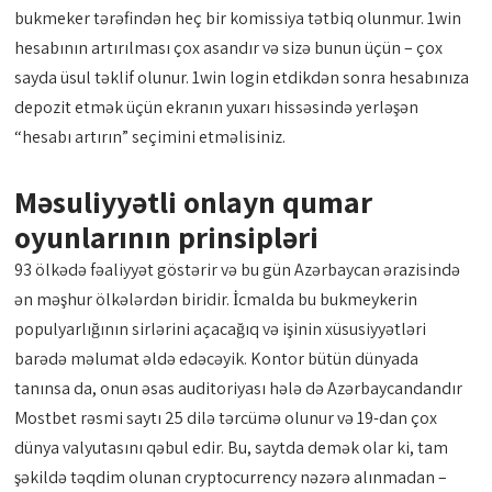
bukmeker tərəfindən heç bir komissiya tətbiq olunmur. 1win
hesabının artırılması çox asandır və sizə bunun üçün – çox
sayda üsul təklif olunur. 1win login etdikdən sonra hesabınıza
depozit etmək üçün ekranın yuxarı hissəsində yerləşən
“hesabı artırın” seçimini etməlisiniz.
Məsuliyyətli onlayn qumar
oyunlarının prinsipləri
93 ölkədə fəaliyyət göstərir və bu gün Azərbaycan ərazisində
ən məşhur ölkələrdən biridir. İcmalda bu bukmeykerin
populyarlığının sirlərini açacağıq və işinin xüsusiyyətləri
barədə məlumat əldə edəcəyik. Kontor bütün dünyada
tanınsa da, onun əsas auditoriyası hələ də Azərbaycandandır
Mostbet rəsmi saytı 25 dilə tərcümə olunur və 19-dan çox
dünya valyutasını qəbul edir. Bu, saytda demək olar ki, tam
şəkildə təqdim olunan cryptocurrency nəzərə alınmadan –