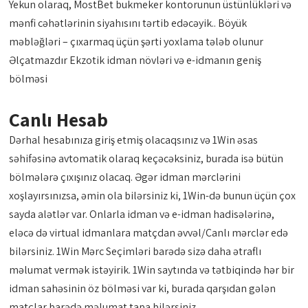
Yekun olaraq, MostBet bukmeker kontorunun üstünlükləri və
mənfi cəhətlərinin siyahısını tərtib edəcəyik.. Böyük
məbləğləri – çıxarmaq üçün şərti yoxlama tələb olunur
Əlçatmazdır Ekzotik idman növləri və e-idmanın geniş
bölməsi
Canlı Hesab
Dərhal hesabınıza giriş etmiş olacaqsınız və 1Win əsas
səhifəsinə avtomatik olaraq keçəcəksiniz, burada isə bütün
bölmələrə çıxışınız olacaq. Əgər idman mərclərini
xoşlayırsınızsa, əmin ola bilərsiniz ki, 1Win-də bunun üçün çox
sayda alətlər var. Onlarla idman və e-idman hadisələrinə,
eləcə də virtual idmanlara matçdan əvvəl/Canlı mərclər edə
bilərsiniz. 1Win Mərc Seçimləri barədə sizə daha ətraflı
məlumat vermək istəyirik. 1Win saytında və tətbiqində hər bir
idman sahəsinin öz bölməsi var ki, burada qarşıdan gələn
matçlar barədə məlumat tapa bilərsiniz.