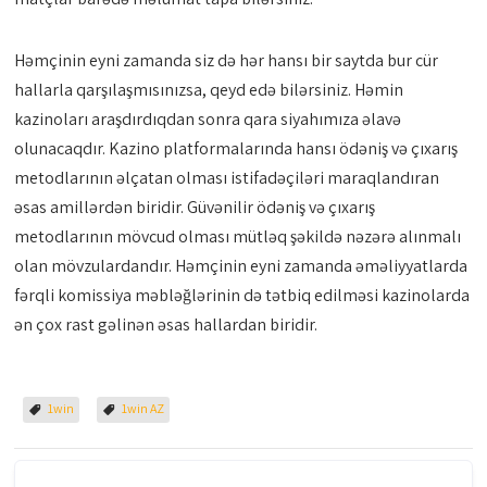
Həmçinin eyni zamanda siz də hər hansı bir saytda bur cür
hallarla qarşılaşmısınızsa, qeyd edə bilərsiniz. Həmin
kazinoları araşdırdıqdan sonra qara siyahımıza əlavə
olunacaqdır. Kazino platformalarında hansı ödəniş və çıxarış
metodlarının əlçatan olması istifadəçiləri maraqlandıran
əsas amillərdən biridir. Güvənilir ödəniş və çıxarış
metodlarının mövcud olması mütləq şəkildə nəzərə alınmalı
olan mövzulardandır. Həmçinin eyni zamanda əməliyyatlarda
fərqli komissiya məbləğlərinin də tətbiq edilməsi kazinolarda
ən çox rast gəlinən əsas hallardan biridir.
1win
1win AZ