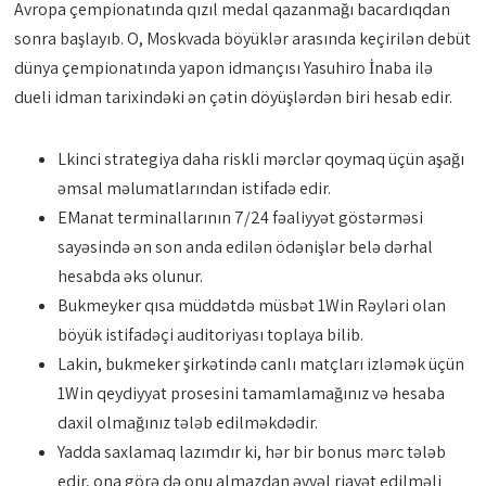
Avropa çempionatında qızıl medal qazanmağı bacardıqdan
sonra başlayıb. O, Moskvada böyüklər arasında keçirilən debüt
dünya çempionatında yapon idmançısı Yasuhiro İnaba ilə
dueli idman tarixindəki ən çətin döyüşlərdən biri hesab edir.
Lkinci strategiya daha riskli mərclər qoymaq üçün aşağı
əmsal məlumatlarından istifadə edir.
EManat terminallarının 7/24 fəaliyyət göstərməsi
sayəsində ən son anda edilən ödənişlər belə dərhal
hesabda əks olunur.
Bukmeyker qısa müddətdə müsbət 1Win Rəyləri olan
böyük istifadəçi auditoriyası toplaya bilib.
Lakin, bukmeker şirkətində canlı matçları izləmək üçün
1Win qeydiyyat prosesini tamamlamağınız və hesaba
daxil olmağınız tələb edilməkdədir.
Yadda saxlamaq lazımdır ki, hər bir bonus mərc tələb
edir, ona görə də onu almazdan əvvəl riayət edilməli