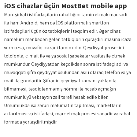
iOS cihazlar üçün MostBet mobile app
Mərc şirkəti istifadəçilərin rahatlığını təmin etmək məqsədi
ilə həm Android, həm də İOS platformalı smartfon
istifadəçiləri üçün öz tətbiqlərini təqdim edir. Əgər cihaz
naməlum mənbədən gələn tətbiqlərin quraşdırılmasına icazə
verməzsə, müvafiq icazəni təmin edin. Qeydiyyat prosesini
telefonla, e-mail ilə və ya sosial şəbəkələr vasitəsilə etmək
mümkündür. Qeydiyyatdan keçdikdən sonra istifadəçi adı və
müvəqqəti şifrə qeydiyyat üsulundan asılı olaraq telefon və ya
mail ilə göndərilir. Şifrənin qeydiyyat zamanı yüklənilə
bilməməsi, təsdiqlənməmiş nömrə ilə hesab açmağın
mümkünlüyü vebsaytın zəif tərəfi hesab edilə bilər.
Ümumilikdə isə zəruri məlumatın tapılması, marketlərin
axtarılması və istifadəsi, mərc etmək prosesi sadədir və rahat
formada yerləşdirilmişdir.