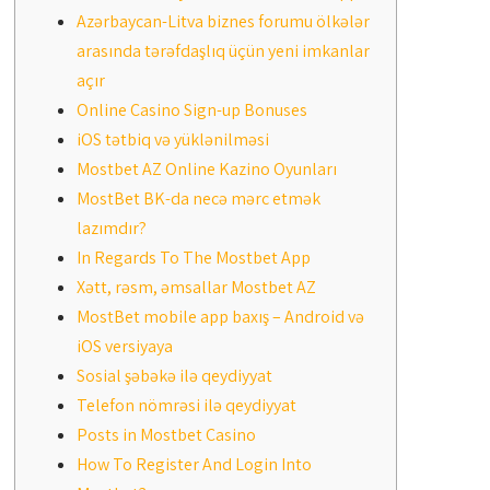
Azərbaycan-Litva biznes forumu ölkələr
arasında tərəfdaşlıq üçün yeni imkanlar
açır
Online Casino Sign-up Bonuses
iOS tətbiq və yüklənilməsi
Mostbet AZ Online Kazino Oyunları
MostBet BK-da necə mərc etmək
lazımdır?
In Regards To The Mostbet App
Xətt, rəsm, əmsallar Mostbet AZ
MostBet mobile app baxış – Android və
iOS versiyaya
Sosial şəbəkə ilə qeydiyyat
Telefon nömrəsi ilə qeydiyyat
Posts in Mostbet Casino
How To Register And Login Into