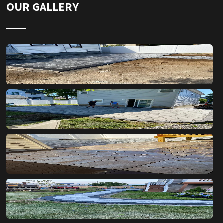
OUR GALLERY