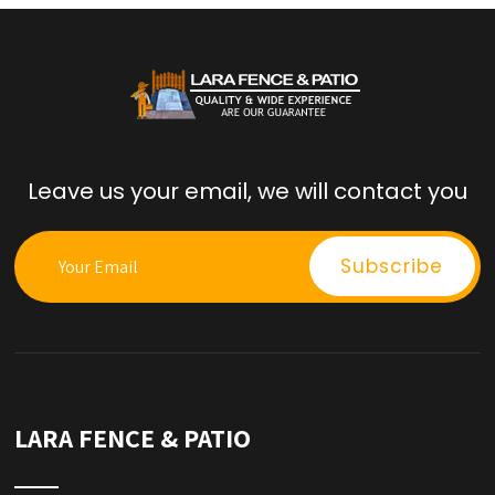
Leave us your email, we will contact you
LARA FENCE & PATIO