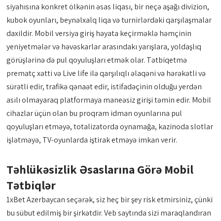
siyahısına konkret ölkənin əsas liqası, bir neçə aşağı divizion,
kubok oyunları, beynəlxalq liqa və turnirlərdəki qarşılaşmalar
daxildir. Mobil versiya giriş həyata keçirməklə həmçinin
yeniyetmələr və həvəskarlar arasındakı yarışlara, yoldaşlıq
görüşlərinə də pul qoyuluşları etmək olar. Tətbiqetmə
prematç xətti və Live life ilə qarşılıqlı əlaqəni və hərəkətli və
sürətli edir, trafikə qənaət edir, istifadəçinin olduğu yerdən
asılı olmayaraq platformaya maneəsiz girişi təmin edir. Mobil
cihazlar üçün olan bu proqram idman oyunlarına pul
qoyuluşları etməyə, totalizatorda oynamağa, kazinoda slotlar
işlətməyə, TV-oyunlarda iştirak etməyə imkan verir.
Təhlükəsizlik Əsaslarına Görə Mobil
Tətbiqlər
1xBet Azerbaycan seçərək, siz heç bir şey risk etmirsiniz, çünki
bu sübut edilmiş bir şirkətdir. Veb saytında sizi maraqlandıran