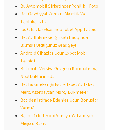
Bu Avtomobil Şirkətindən Yenilik – Foto
Bet Qeydiyyat Zamanı Məxfilik Və
Təhlükəsizlik
Ios Cihazlar Əsasında 1xbet App Tətbiq
Bet Az Bukmeker Şi̇rkəti̇ Haqqinda
Bi̇lməli̇ Olduğunuz Əsas Şey!
Android Cihazlar Üçün 1xbet Mobi
Tətbiqi
Bet mobi Versiya Güzgüsü Kompüter Və
Noutbuklarınızda
Bet Bukmeker Şi̇rkəti̇ – 1xbet Az 1xbet
Merc, Azərbaycan Mərc, Bukmeker
Bet-dən Istifadə Edənlər Üçün Bonuslar
Varmı?
Rəsmi 1xbet Mobi Versiya: W Tamtym
Miejscu Baxış