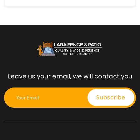
Leave us your email, we will contact you