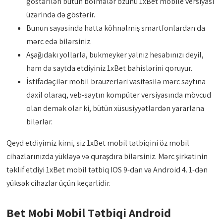
göstərilən bütün bölmələr özünü 1xBet mobile versiyası
üzərində də göstərir.
Bunun sayəsində hətta köhnəlmiş smartfonlardan da
mərc edə bilərsiniz.
Aşağıdakı yollarla, bukmeyker yalnız hesabınızı deyil,
həm də saytda etdiyiniz 1xBet bahislərini qoruyur.
İstifadəçilər mobil brauzerləri vasitəsilə mərc saytına
daxil olaraq, veb-saytın kompüter versiyasında mövcud
olan demək olar ki, bütün xüsusiyyətlərdən yararlana
bilərlər.
Qeyd etdiyimiz kimi, siz 1xBet mobil tətbiqini öz mobil
cihazlarınızda yükləyə və quraşdıra bilərsiniz. Mərc şirkətinin
təklif etdiyi 1xBet mobil tətbiq IOS 9-dan və Android 4. 1-dən
yüksək cihazlar üçün keçərlidir.
Bet Mobi Mobil Tətbiqi Android