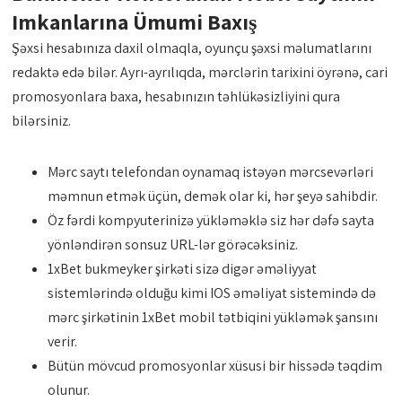
Imkanlarına Ümumi Baxış
Şəxsi hesabınıza daxil olmaqla, oyunçu şəxsi məlumatlarını
redaktə edə bilər. Ayrı-ayrılıqda, mərclərin tarixini öyrənə, cari
promosyonlara baxa, hesabınızın təhlükəsizliyini qura
bilərsiniz.
Mərc saytı telefondan oynamaq istəyən mərcsevərləri
məmnun etmək üçün, demək olar ki, hər şeyə sahibdir.
Öz fərdi kompyuterinizə yükləməklə siz hər dəfə sayta
yönləndirən sonsuz URL-lər görəcəksiniz.
1xBet bukmeyker şirkəti sizə digər əməliyyat
sistemlərində olduğu kimi IOS əməliyat sistemində də
mərc şirkətinin 1xBet mobil tətbiqini yükləmək şansını
verir.
Bütün mövcud promosyonlar xüsusi bir hissədə təqdim
olunur.