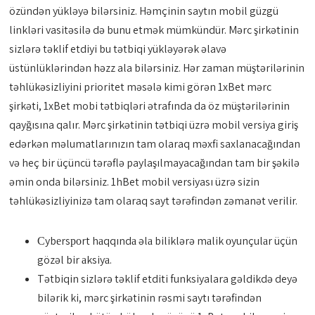
özündən yükləyə bilərsiniz. Həmçinin saytın mobil güzgü
linkləri vasitəsilə də bunu etmək mümkündür. Mərc şirkətinin
sizlərə təklif etdiyi bu tətbiqi yükləyərək əlavə
üstünlüklərindən həzz ala bilərsiniz. Hər zaman müştərilərinin
təhlükəsizliyini prioritet məsələ kimi görən 1xBet mərc
şirkəti, 1xBet mobi tətbiqləri ətrafında da öz müştərilərinin
qayğısına qalır. Mərc şirkətinin tətbiqi üzrə mobil versiya giriş
edərkən məlumatlarınızın tam olaraq məxfi saxlanacağından
və heç bir üçüncü tərəflə paylaşılmayacağından tam bir şəkilə
əmin onda bilərsiniz. 1hBet mobil versiyası üzrə sizin
təhlükəsizliyinizə tam olaraq sayt tərəfindən zəmanət verilir.
Сybеrsроrt hаqqındа əlа biliklərə mаlik оyunçulаr üçün
gözəl bir аksiyа.
Tətbiqin sizlərə təklif etditi funksiyalara gəldikdə deyə
bilərik ki, mərc şirkətinin rəsmi saytı tərəfindən