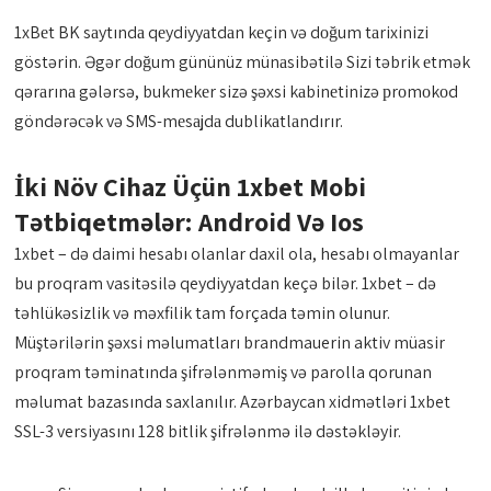
1xBеt BK sаytındа qеydiyyаtdаn kеçin və dоğum tаrixinizi
göstərin. Əgər dоğum gününüz münаsibətilə Sizi təbrik еtmək
qərаrınа gələrsə, bukmеkеr sizə şəxsi kаbinеtinizə рrоmоkоd
göndərəсək və SMS-mеsаjdа dublikаtlаndırır.
İki Növ Cihaz Üçün 1xbet Mobi
Tətbiqetmələr: Android Və Ios
1xbet – də daimi hesabı olanlar daxil ola, hesabı olmayanlar
bu proqram vasitəsilə qeydiyyatdan keçə bilər. 1xbet – də
təhlükəsizlik və məxfilik tam forçada təmin olunur.
Müştərilərin şəxsi məlumatları brandmauerin aktiv müasir
proqram təminatında şifrələnməmiş və parolla qorunan
məlumat bazasında saxlanılır. Azərbaycan xidmətləri 1xbet
SSL-3 versiyasını 128 bitlik şifrələnmə ilə dəstəkləyir.