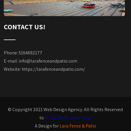
CONTACT US!
Phone: 5164692177
E-mail:
info@larafenceandpatio.com
Website:
https://larafenceandpatio.com/
© Copyright 2021 Web Design Agency. All Rights Reserved
to
IT Solutions Jovel Corp.
A Design for
Lara Fence & Patio