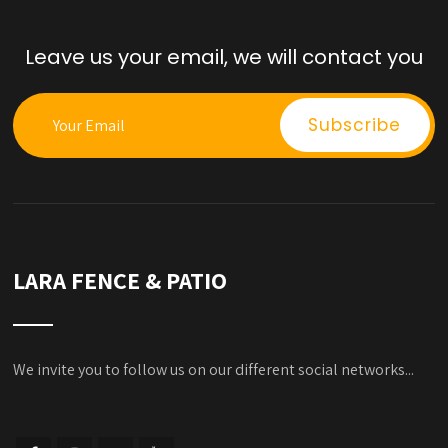
Leave us your email, we will contact you
LARA FENCE & PATIO
We invite you to follow us on our different social networks...