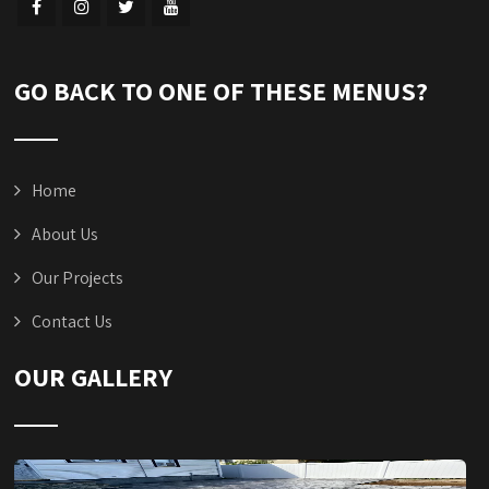
GO BACK TO ONE OF THESE MENUS?
Home
About Us
Our Projects
Contact Us
OUR GALLERY