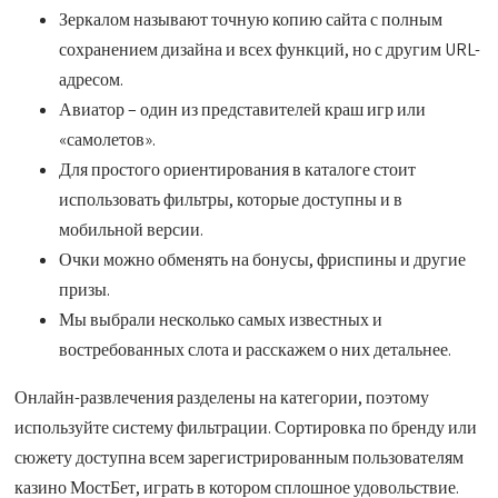
Зеркалом называют точную копию сайта с полным
сохранением дизайна и всех функций, но с другим URL-
адресом.
Авиатор – один из представителей краш игр или
«самолетов».
Для простого ориентирования в каталоге стоит
использовать фильтры, которые доступны и в
мобильной версии.
Очки можно обменять на бонусы, фриспины и другие
призы.
Мы выбрали несколько самых известных и
востребованных слота и расскажем о них детальнее.
Онлайн-развлечения разделены на категории, поэтому
используйте систему фильтрации. Сортировка по бренду или
сюжету доступна всем зарегистрированным пользователям
казино МостБет, играть в котором сплошное удовольствие.