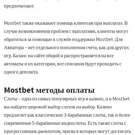
предпочитают.
Mostbet также оказывает помощь клиентам при выплатах. В
случае возникновения проблем с выплатами, клиенты могут
обратиться за помощью к службе поддержки Mostbet. Для
Авиатора – нет отдельного пополнения счета, как для других
игр. Баланс на сайте общий и распространяется на все
автоматы и их категории, все списания будут проходить с
одного депозита.
Mostbet методы оплаты
Слоты – одна из самых популярных игр в казино, и в Mostbet
вы найдете широкий выбор слотов на выбор. Казино
предлагает как классические 3-барабанные слоты, так и более
современные 5-барабанные видеослоты. Есть также слоты с
прогрессивным джекпотом, призы в которых могут достигать