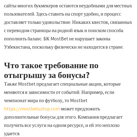
сайты многих букмекеров остаются неудобными для местных
пользователей. Здесь ставить на спорт удобно, и процесс
доставляет только удовольствие. Никаких квестов, связанных
с переводом страницы на родной язык и поиском способа
пополнить баланс. БК MostBet не нарушает законы
Узбекистана, поскольку физически не находится в стране.
Что такое требование по
отыгрышу за бонусы?
Также Mostbet предлагает специальные акции, которые
меняются в зависимости от событий. Например, если
чемпионат мира по футболу, то Mostbet
https://mostbetuztop.com
может предложить
дополнительные бонусы для этого. Компания предлагает
получить все услуги на одном ресурсе, и ей это неплохо
удается.