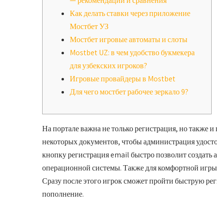
— рекомендации и сравнения
Как делать ставки через приложение
Мостбет УЗ
Мостбет игровые автоматы и слоты
Mostbet UZ: в чем удобство букмекера
для узбекских игроков?
Игровые провайдеры в Mostbet
Для чего мостбет рабочее зеркало 9?
На портале важна не только регистрация, но также и
некоторых документов, чтобы администрация удосто
кнопку регистрация email быстро позволит создать а
операционной системы. Также для комфортной игры 
Сразу после этого игрок сможет пройти быструю рег
пополнение.