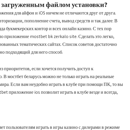
 с загруженным файлом установки?
ения для айфон и iOS ничем не отличаются друг от друга.
оризации, пополнение счета, вывод средств и так далее. В
яда букмекерских контор и всех онлайн казино. С тех пор
о приложение mostbet bk zerkalo site. Сделать это легко,
ованных тематических сайтах. Список советов достаточно
о подходящий для него способ.
з приоритетов, если хочется получить доступ к
. В мостбет беларусь можно не только играть на реальные
 мира. Если вам неудобно играть в клубе при помощи ПК, то вы
bet приложение ios позволит играть в клубе везде и всегда,
ляет пользователям играть в игры казино с дилерами в режиме