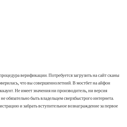
 процедура верификации. Потребуется загрузить на сайт сканы
верилась, что вы совершеннолетний. В мостбет на айфон
ккаунт. Не имеет значения ни производитель, ни версия
не обязательно быть владельцем сверхбыстрого интернета.
истрацию и забрать вступительное вознаграждение за первое