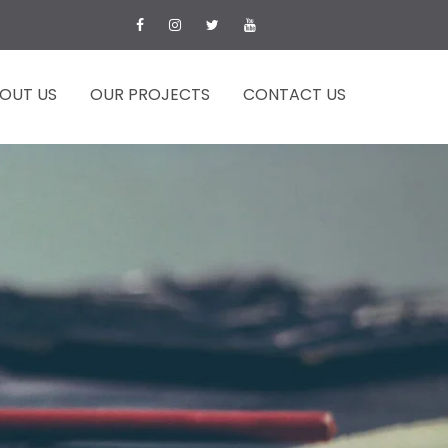
OUT US
OUR PROJECTS
CONTACT US