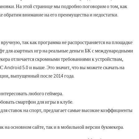
новки. На этой странице мы подробно поговорим о том, как
же обратим внимание на его преимущества и недостатки.
 вручную, так как программа не распространяется на площадке
офт для азартных игр на реальные деньги БК с международными
кера отличается скромными требованиями к устройствам,
 Android 5.0 и выше. Это значит, что вы можете скачать на
ции, выпущенный после 2014 года.
интересовать любого геймера.
обовать смартфон для игры в клубе.
для ставок на спорт, предлагает самые высокие коэффициенты
 на основном сайте, так и в мобильной версии букмекера.