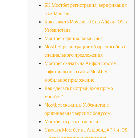
БК Мостбет регистрация, верификация
в бк Mostbet
Как скачать Mostbet UZ на Айфон iOS в
Узбекистане
Мостбет официальный сайт
Mostbet регистрация: обзор способов и
специального предложения
Мостбет скачать на Айфон Iphone
cофициального сайта Mostbet
мобильное приложение
Как сделать быстрый вход прямо
мостбет?
Mostbet скачать в Узбекистане:
оригинальная версия с бонусом
Мостбет играть на деньги
Скачать Мостбет на Андроид APK и iOS