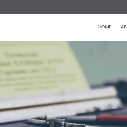
HOME
AB