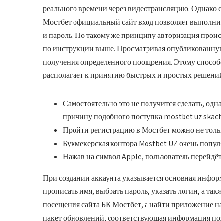
реального времени через видеотрансляцию. Однако ст
Мостбет официальный сайт вход позволяет выполнит
и пароль. По такому же принципу авторизация прои
по инструкции выше. Просматривая опубликованную
получения определенного поощрения. Этому способ
располагает к принятию быстрых и простых решени
Самостоятельно это не получится сделать, одн
причину подобного поступка mostbet uz skach
Пройти регистрацию в Мостбет можно не тольк
Букмекерская контора Mostbet UZ очень популя
Нажав на символ Apple, пользователь перейдёт
При создании аккаунта указывается основная информ
прописать имя, выбрать пароль, указать логин, а та
посещения сайта БК Мостбет, а найти приложение н
пакет обновлений, соответствующая информация по