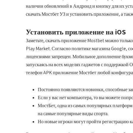
наличии обновлений в Андроид и кнопку для их уста
скачать Мостбет УЗ и установить приложение, а так
Установить приложение на iOS
Заметьте, скачать приложение Mostbet можно только
Play Market. Согласно политике магазина Google, с
лицензиями запрещен. Мобильное дополнение букме
запускаясь на всех моделях гаджетов с поддержкой ОС
телефон APK приложение Мостбет любой конфигура
Постоянно появляются новинки, способные за
Если у вас нет компьютера, то вы можете попр
МостБет, одна из самых популярных платформ 
на самые популярные виды спорта.
Но новые игроки могут пройти регистрацию как