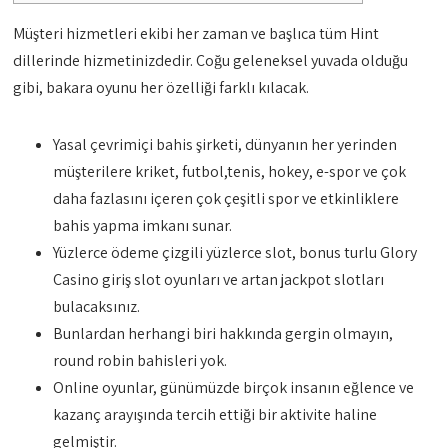
Müşteri hizmetleri ekibi her zaman ve başlıca tüm Hint
dillerinde hizmetinizdedir. Çoğu geleneksel yuvada olduğu
gibi, bakara oyunu her özelliği farklı kılacak.
Yasal çevrimiçi bahis şirketi, dünyanın her yerinden
müşterilere kriket, futbol,​​tenis, hokey, e-spor ve çok
daha fazlasını içeren çok çeşitli spor ve etkinliklere
bahis yapma imkanı sunar.
Yüzlerce ödeme çizgili yüzlerce slot, bonus turlu Glory
Casino giriş slot oyunları ve artan jackpot slotları
bulacaksınız.
Bunlardan herhangi biri hakkında gergin olmayın,
round robin bahisleri yok.
Online oyunlar, günümüzde birçok insanın eğlence ve
kazanç arayışında tercih ettiği bir aktivite haline
gelmiştir.