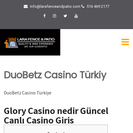
info@larafenceandpatio.com
516 469 2177
DuoBetz Casino Türkiy
DuoBetz Casino Türkiye
Glory Casino nedir Güncel
Canlı Casino Giris