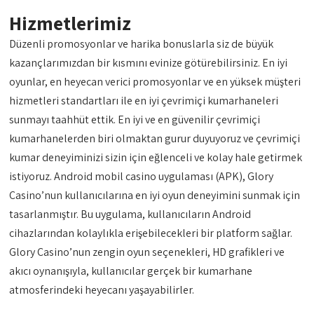
Hizmetlerimiz
Düzenli promosyonlar ve harika bonuslarla siz de büyük
kazançlarımızdan bir kısmını evinize götürebilirsiniz. En iyi
oyunlar, en heyecan verici promosyonlar ve en yüksek müşteri
hizmetleri standartları ile en iyi çevrimiçi kumarhaneleri
sunmayı taahhüt ettik. En iyi ve en güvenilir çevrimiçi
kumarhanelerden biri olmaktan gurur duyuyoruz ve çevrimiçi
kumar deneyiminizi sizin için eğlenceli ve kolay hale getirmek
istiyoruz. Android mobil casino uygulaması (APK), Glory
Casino’nun kullanıcılarına en iyi oyun deneyimini sunmak için
tasarlanmıştır. Bu uygulama, kullanıcıların Android
cihazlarından kolaylıkla erişebilecekleri bir platform sağlar.
Glory Casino’nun zengin oyun seçenekleri, HD grafikleri ve
akıcı oynanışıyla, kullanıcılar gerçek bir kumarhane
atmosferindeki heyecanı yaşayabilirler.