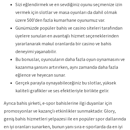
Sizi eğlendirmek ve en sevdiğiniz oyunu seçmenize izin
vermek için slotlar ve masa oyunları da dahil olmak
üzere 500’den fazla kumarhane oyunumuz var.
Günümüzde popüler bahis ve casino siteleri tarafından
üyelere sunulan en avantajlı hizmet seçeneklerinden
yararlanarak makul oranlarda bir casino ve bahis
deneyimi yaşanabilir.
Bu bonuslar, oyuncuların daha fazla oyun oynamasını ve
kazanma şansını artırırken, aynı zamanda daha fazla
eğlence ve heyecan sunar.
Gerçek parayla oynayabileceğiniz bu slotlar, yüksek
kaliteli grafikler ve ses efektleriyle birlikte gelir.
Ayrıca bahis şirketi, e-spor bahislerine ilgi duyanlar için
promosyonlar ve kazançlı etkinlikler sunmaktadır. Glory,
geniş bahis hizmetleri yelpazesi ile en popüler spor dallarında
en iyi oranları sunarken, bunun yanı sıra e-sporlarda da en iyi