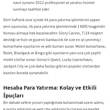
nasıl oynanır 2022 profesyonel ve yaratıcı hizmet
sunmayı taahhüt eder.
Dört haftalık süre içinde ilk para yatırma işlemlerini yapan
yeni oyuncular, ilk para yatırma işlemlerinde 1 600$ hoşgeldin
bonusu almaya hak kazanacaktır. Glory Casino, 7/24 müşteri
desteği ve hızlı ve güvenli bankacılık ile size en iyi çevrimiçi
kumarhane oyunlarını ve adil kumarı sunar. Mobil kumarhane,
Rulet, Blackjack ve Bingo gibi oyunların yanı sıra çok çeşitli
mobil slotlar sunar. Gonzo’s Quest, Lucky Leprechaun,
Jackpot City ve çok daha fazlası gibi en popüler slotlardan
bazıları burada oynanabilir.
Hesaba Para Yatırma: Kolay ve Etkili
İpuçları
Bir dahaki sefere yorum yaptığımda kullanılmak üzere adımı,
e-posta adresimi ve web site adresimi bu tarayıcıya kaydet.