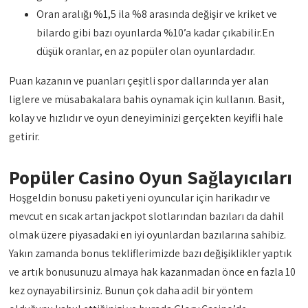
Oran aralığı %1,5 ila %8 arasında değişir ve kriket ve
bilardo gibi bazı oyunlarda %10’a kadar çıkabilir.En
düşük oranlar, en az popüler olan oyunlardadır.
Puan kazanın ve puanları çeşitli spor dallarında yer alan
liglere ve müsabakalara bahis oynamak için kullanın. Basit,
kolay ve hızlıdır ve oyun deneyiminizi gerçekten keyifli hale
getirir.
Popüler Casino Oyun Sağlayıcıları
Hoşgeldin bonusu paketi yeni oyuncular için harikadır ve
mevcut en sıcak artan jackpot slotlarından bazıları da dahil
olmak üzere piyasadaki en iyi oyunlardan bazılarına sahibiz.
Yakın zamanda bonus tekliflerimizde bazı değişiklikler yaptık
ve artık bonusunuzu almaya hak kazanmadan önce en fazla 10
kez oynayabilirsiniz. Bunun çok daha adil bir yöntem