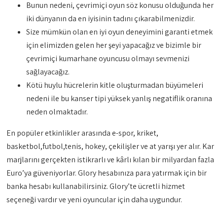
Bunun nedeni, çevrimiçi oyun söz konusu olduğunda her
iki dünyanın da en iyisinin tadını çıkarabilmenizdir.
Size mümkün olan en iyi oyun deneyimini garanti etmek
için elimizden gelen her şeyi yapacağız ve bizimle bir
çevrimiçi kumarhane oyuncusu olmayı sevmenizi
sağlayacağız.
Kötü huylu hücrelerin kitle oluşturmadan büyümeleri
nedeni ile bu kanser tipi yüksek yanlış negatiflik oranına
neden olmaktadır.
En popüler etkinlikler arasında e-spor, kriket,
basketbol,futbol,tenis, hokey, çekilişler ve at yarışı yer alır. Kar
marjlarını gerçekten istikrarlı ve kârlı kılan bir milyardan fazla
Euro’ya güveniyorlar. Glory hesabınıza para yatırmak için bir
banka hesabı kullanabilirsiniz. Glory’te ücretli hizmet
seçeneği vardır ve yeni oyuncular için daha uygundur.