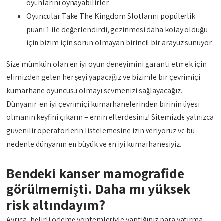
oyunlarını oynayabilirler.
Oyuncular Take The Kingdom Slotlarını popülerlik
puanı 1 ile değerlendirdi, gezinmesi daha kolay olduğu
için bizim için sorun olmayan birincil bir arayüz sunuyor.
Size mümkün olan en iyi oyun deneyimini garanti etmek için
elimizden gelen her şeyi yapacağız ve bizimle bir çevrimiçi
kumarhane oyuncusu olmayı sevmenizi sağlayacağız.
Dünyanın en iyi çevrimiçi kumarhanelerinden birinin üyesi
olmanın keyfini çıkarın – emin ellerdesiniz! Sitemizde yalnızca
güvenilir operatörlerin listelemesine izin veriyoruz ve bu
nedenle dünyanın en büyük ve en iyi kumarhanesiyiz.
Bendeki kanser mamografide
görülmemişti. Daha mı yüksek
risk altındayım?
Ayrıca, belirli ödeme yöntemleriyle yaptığınız para yatırma