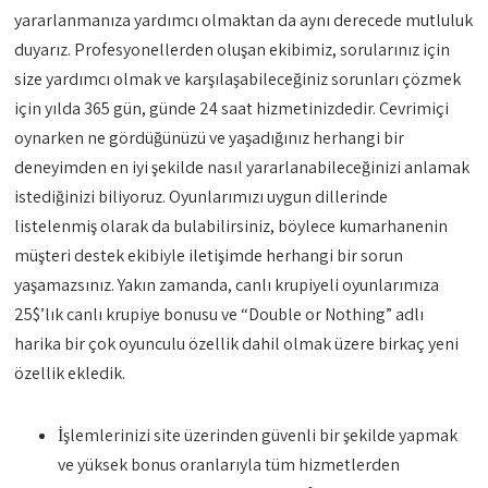
yararlanmanıza yardımcı olmaktan da aynı derecede mutluluk
duyarız. Profesyonellerden oluşan ekibimiz, sorularınız için
size yardımcı olmak ve karşılaşabileceğiniz sorunları çözmek
için yılda 365 gün, günde 24 saat hizmetinizdedir. Çevrimiçi
oynarken ne gördüğünüzü ve yaşadığınız herhangi bir
deneyimden en iyi şekilde nasıl yararlanabileceğinizi anlamak
istediğinizi biliyoruz. Oyunlarımızı uygun dillerinde
listelenmiş olarak da bulabilirsiniz, böylece kumarhanenin
müşteri destek ekibiyle iletişimde herhangi bir sorun
yaşamazsınız. Yakın zamanda, canlı krupiyeli oyunlarımıza
25$’lık canlı krupiye bonusu ve “Double or Nothing” adlı
harika bir çok oyunculu özellik dahil olmak üzere birkaç yeni
özellik ekledik.
İşlemlerinizi site üzerinden güvenli bir şekilde yapmak
ve yüksek bonus oranlarıyla tüm hizmetlerden