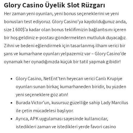
Glory Casino Üyelik Slot Rüzgarı
Her zaman yeni oyunları, yeni bonus seçeneklerini ve yeni
bonusları test ediyoruz. Glory Casino’ya kaydolduğunuz anda,
size 1 600$’a kadar olan bonus teklifimizin bağlantısını içeren
bir hoş geldiniz e-postası göndermekten mutluluk duyacağız.
Zihni ve bedeni eğlendirmek için tasarlanmış ilham verici bir
şans ve kumarhane oyunları yelpazemiz var – Glory Casino’de
oynamak her oynadığınızda küçük bir tatil yapmak gibidir!
Glory Casino, NetEnt’ten heyecan verici Canlı Krupiye
oyunları sunan birkaç kumarhaneden biridir, bu yüzden
yeni seçeneklere göz atın!
Burada Victor’un, kusursuz güzelliğe sahip Lady Marcilus
ile çetin mücadelesi başlıyor.
Ayrıca, APK uygulaması sayesinde kullanıcılar,
istedikleri zaman ve istedikleri yerde favori casino