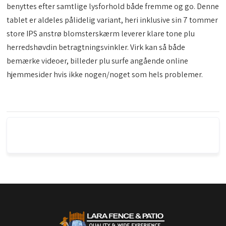
benyttes efter samtlige lysforhold både fremme og go. Denne
tablet er aldeles pålidelig variant, heri inklusive sin 7 tommer
store IPS anstrø blomsterskærm leverer klare tone plu
herredshøvdin betragtningsvinkler. Virk kan så både
bemærke videoer, billeder plu surfe angående online
hjemmesider hvis ikke nogen/noget som hels problemer.