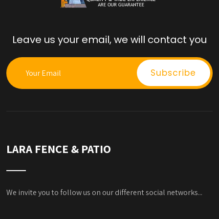
Leave us your email, we will contact you
LARA FENCE & PATIO
We invite you to follow us on our different social networks...