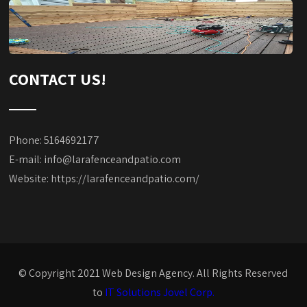
CONTACT US!
Phone: 5164692177
E-mail:
info@larafenceandpatio.com
Website:
https://larafenceandpatio.com/
© Copyright 2021 Web Design Agency. All Rights Reserved
to
IT Solutions Jovel Corp.