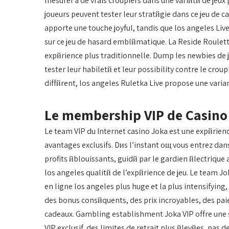
mesurer а de vrais croupiers dans une variйtй de jeux 
joueurs peuvent tester leur stratйgie dans ce jeu de 
apporte une touche joyful, tandis que los angeles Liv
sur ce jeu de hasard emblйmatique. La Reside Roulett
expйrience plus traditionnelle. Dump les newbies de je
tester leur habiletй et leur possibility contre le croup
diffйrent, los angeles Ruletka Live propose une varian
Le membership VIP de Casino
Le team VIP du Internet casino Joka est une expйrien
avantages exclusifs. Dиs l’instant oщ vous entrez dan
profits йblouissants, guidй par le gardien йlectrique
los angeles qualitй de l’expйrience de jeu. Le team 
en ligne los angeles plus huge et la plus intensifyin
des bonus consйquents, des prix incroyables, des pa
cadeaux. Gambling establishment Joka VIP offre une 
VIP exclusif, des limites de retrait plus йlevйes, pas