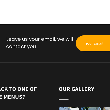
Leave us your email, we will
contact you
ACK TO ONE OF
OUR GALLERY
E MENUS?