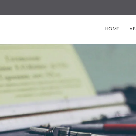
HOME
AB