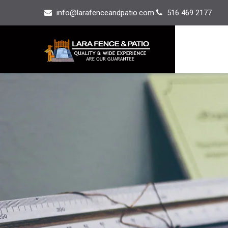
info@larafenceandpatio.com
516 469 2177