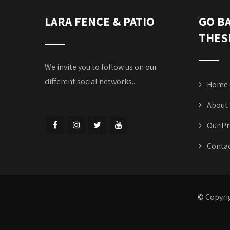
LARA FENCE & PATIO
GO B
THES
We invite you to follow us on our
different social networks...
Home
About
Our Pr
Contac
© Copyri