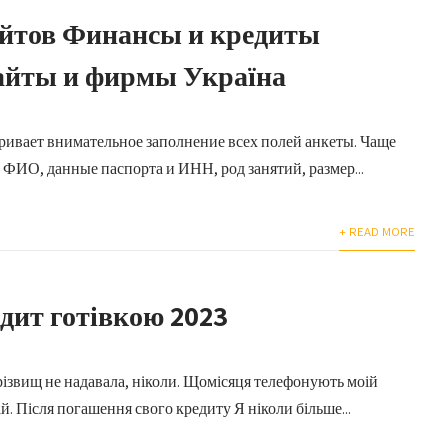
айтов Финансы и кредиты
сайты и фирмы Україна
ривает внимательное заполнение всех полей анкеты. Чаще
 ФИО, данные паспорта и ИНН, род занятий, размер...
+ READ MORE
ит готівкою 2023
прізвищ не надавала, ніколи. Щомісяця телефонують моій
й. Після погашення свого кредиту Я ніколи більше...