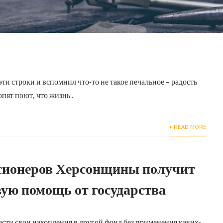
ти строки и вспомнил что-то не такое печальное – радость
опят поют, что жизнь...
+ READ MORE
нсионеров Херсонщины получит
вую помощь от государства
сти свои накопления в другой фонд без применения каких-