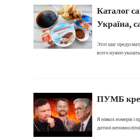
Каталог с
Україна, 
Этот шаг предусмат
всего нужно указать
ПУМБ кред
Я ніякох номерів і 
дитині неповнолітні