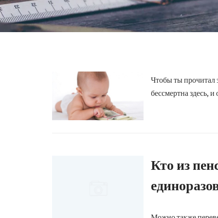
Чтобы ты прочитал э
бессмертна здесь, и 
Кто из пе
единоразо
Можно также переве