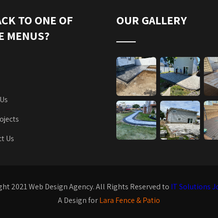
ACK TO ONE OF
OUR GALLERY
E MENUS?
 Us
ojects
t Us
ght 2021 Web Design Agency. All Rights Reserved to
IT Solutions J
A Design for
Lara Fence & Patio