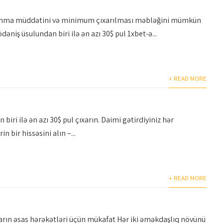
xlanma müddətini və minimum çıxarılması məbləğini mümkün
dəniş üsulundan biri ilə ən azı 30$ pul 1xbet-ə...
+ READ MORE
biri ilə ən azı 30$ pul çıxarın. Daimi gətirdiyiniz hər
n bir hissəsini alın –...
+ READ MORE
arın əsas hərəkətləri üçün mükafat Hər iki əməkdaşlıq növünü