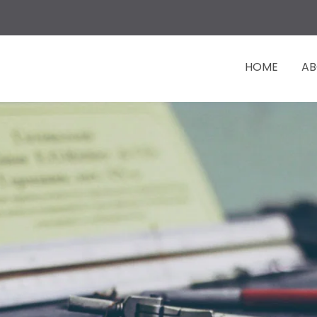
HOME
AB