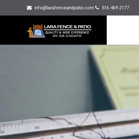
info@larafenceandpatio.com
516 469 2177